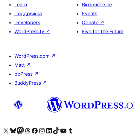
Learn
Включете се
Поддръжка
Events
Developers
Donate
↗
WordPress.tv
↗
Five for the Future
WordPress.com
↗
Matt
↗
bbPress
↗
BuddyPress
↗
Visit our X (formerly Twitter) account
Visit our Bluesky account
Visit our Mastodon account
Visit our Threads account
Посетете нашата страница във Facebook
Посетете нашия профил в Instagram
Посетете нашия профил в LinkedIn
Visit our TikTok account
Visit our YouTube channel
Visit our Tumblr account