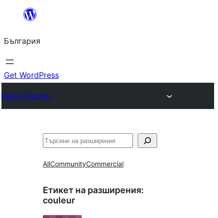
Към
съдържанието
България
Get WordPress
Plugin Directory
Търсене
All
Community
Commercial
Етикет на разширения:
couleur