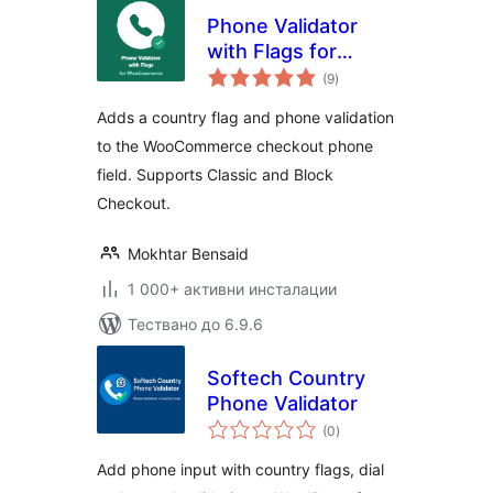
Phone Validator
with Flags for
общо
WooCommerce
(9
)
оценки
Adds a country flag and phone validation
to the WooCommerce checkout phone
field. Supports Classic and Block
Checkout.
Mokhtar Bensaid
1 000+ активни инсталации
Тествано до 6.9.6
Softech Country
Phone Validator
общо
(0
)
оценки
Add phone input with country flags, dial