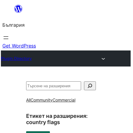
Към
съдържанието
България
Get WordPress
Plugin Directory
Търсене
All
Community
Commercial
Етикет на разширения:
country flags