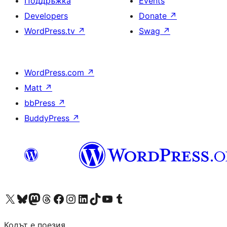
Поддръжка
Events
Developers
Donate
↗
WordPress.tv
↗
Swag
↗
WordPress.com
↗
Matt
↗
bbPress
↗
BuddyPress
↗
Visit our X (formerly Twitter) account
Visit our Bluesky account
Visit our Mastodon account
Visit our Threads account
Посетете нашата страница във Facebook
Посетете нашия профил в Instagram
Посетете нашия профил в LinkedIn
Visit our TikTok account
Visit our YouTube channel
Visit our Tumblr account
Кодът е поезия.