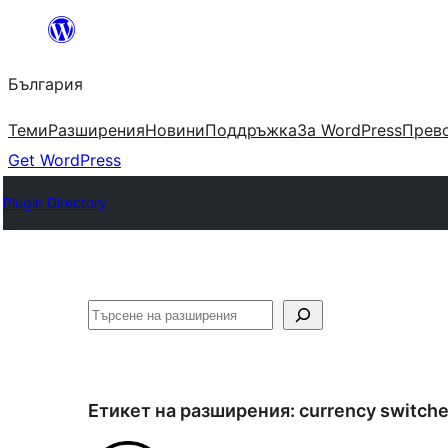
Към
съдържанието
България
Теми
Разширения
Новини
Поддръжка
За WordPress
Прево
Get WordPress
Plugin Directory
Търсене
Етикет на разширения:
currency switche