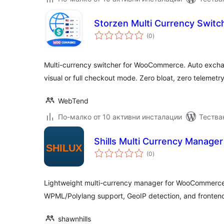
Storzen Multi Currency Swit
общо
(0
)
оценки
Multi-currency switcher for WooCommerce. Auto exchan
visual or full checkout mode. Zero bloat, zero telemetry
WebTend
По-малко от 10 активни инсталации
Тестван
Shills Multi Currency Manager
общо
(0
)
оценки
Lightweight multi-currency manager for WooCommerce w
WPML/Polylang support, GeoIP detection, and frontend
shawnhills