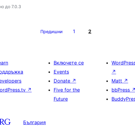
о до 7.0.3
1
2
Предишни
earn
Включете се
WordPres
оддръжка
Events
↗
evelopers
Donate
↗
Matt
↗
ordPress.tv
↗
Five for the
bbPress
Future
BuddyPre
България