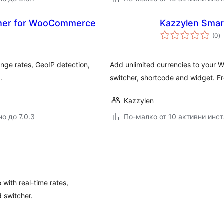
cher for WooCommerce
Kazzylen Smar
о
(0
)
о
ge rates, GeoIP detection,
Add unlimited currencies to your W
.
switcher, shortcode and widget. F
Kazzylen
о до 7.0.3
По-малко от 10 активни инс
ith real-time rates,
 switcher.