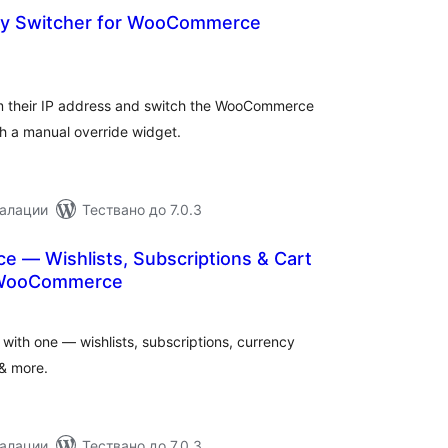
cy Switcher for WooCommerce
бщо
ценки
rom their IP address and switch the WooCommerce
th a manual override widget.
талации
Тествано до 7.0.3
e — Wishlists, Subscriptions & Cart
 WooCommerce
бщо
ценки
th one — wishlists, subscriptions, currency
 & more.
талации
Тествано до 7.0.3