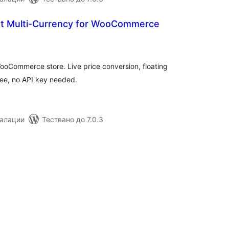
t Multi-Currency for WooCommerce
бщо
ценки
ooCommerce store. Live price conversion, floating
ree, no API key needed.
талации
Тествано до 7.0.3