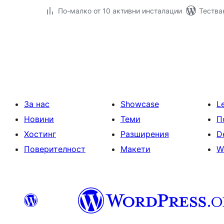
По-малко от 10 активни инсталации
Тестван
Разделяне
на
публикациите
на
страници
За нас
Showcase
L
Новини
Теми
П
Хостинг
Разширения
D
Поверителност
Макети
W