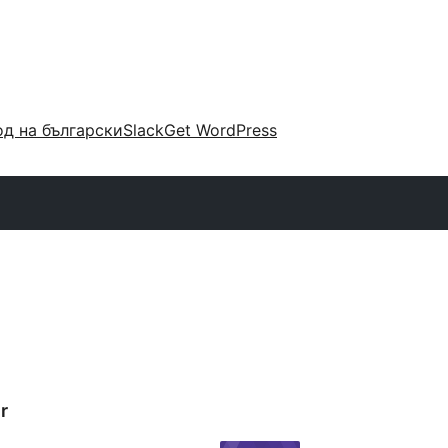
д на български
Slack
Get WordPress
r