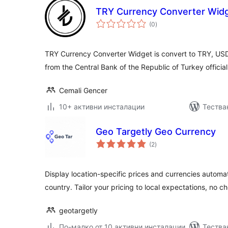
TRY Currency Converter Wid
общо
(0
)
оценки
TRY Currency Converter Widget is convert to TRY, USD, 
from the Central Bank of the Republic of Turkey officia
Cemali Gencer
10+ активни инсталации
Тества
Geo Targetly Geo Currency
общо
(2
)
оценки
Display location-specific prices and currencies automati
country. Tailor your pricing to local expectations, no 
geotargetly
По-малко от 10 активни инсталации
Тества