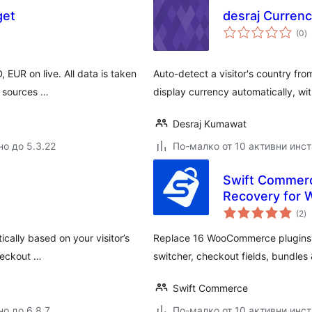
get
desraj Curren
о
(0
)
о
EUR on live. All data is taken
Auto-detect a visitor's country f
l sources …
display currency automatically, wi
Desraj Kumawat
но до 5.3.22
По-малко от 10 активни инс
Swift Commerc
Recovery for
о
(2
)
о
cally based on your visitor’s
Replace 16 WooCommerce plugins wi
checkout …
switcher, checkout fields, bundles
Swift Commerce
но до 6.8.7
По-малко от 10 активни инс