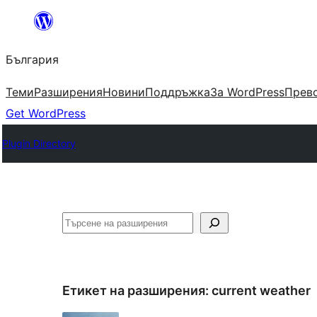
Към
съдържанието
България
Теми
Разширения
Новини
Поддръжка
За WordPress
Прево
Get WordPress
Plugin Directory
Търсене
Етикет на разширения:
current weather