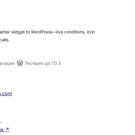
бщо
ценки
ther widget to WordPress—live conditions, icon
alls.
талации
Тествано до 7.0.3
s.com
↗
ss
↗