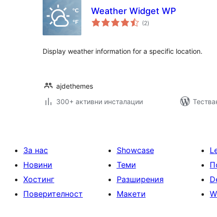
Weather Widget WP
общо
(2
)
оценки
Display weather information for a specific location.
ajdethemes
300+ активни инсталации
Тестван
За нас
Showcase
L
Новини
Теми
П
Хостинг
Разширения
D
Поверителност
Макети
W