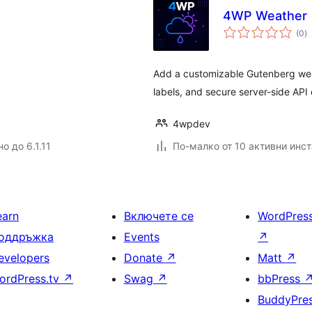
4WP Weather
о
(0
)
о
Add a customizable Gutenberg wea
labels, and secure server-side API c
4wpdev
о до 6.1.11
По-малко от 10 активни инс
earn
Включете се
WordPres
оддръжка
Events
↗
evelopers
Donate
↗
Matt
↗
ordPress.tv
↗
Swag
↗
bbPress
BuddyPre