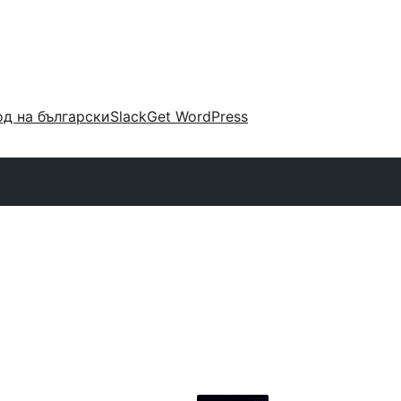
д на български
Slack
Get WordPress