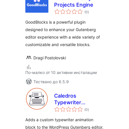
Projects Engine
общо
(0
)
оценки
GoodBlocks is a powerful plugin
designed to enhance your Gutenberg
editor experience with a wide variety of
customizable and versatile blocks.
Dragi Postolovski
По-малко от 10 активни инсталации
Тествано до 6.5.9
Caledros
Typewriter
общо
Animator
(0
)
оценки
Adds a custom typewriter animation
block to the WordPress Gutenberg editor.