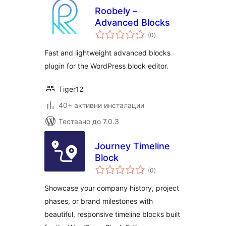
Roobely –
Advanced Blocks
общо
(0
)
оценки
Fast and lightweight advanced blocks
plugin for the WordPress block editor.
Tiger12
40+ активни инсталации
Тествано до 7.0.3
Journey Timeline
Block
общо
(0
)
оценки
Showcase your company history, project
phases, or brand milestones with
beautiful, responsive timeline blocks built