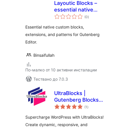
Layoutic Blocks –
essential native
общо
blocks, extensions,
(0
)
оценки
and patterns for
Essential native custom blocks,
Gutenberg
extensions, and patterns for Gutenberg
Editor.
Binsaifullah
По-малко от 10 активни инсталации
Тествано до 7.0.3
UltraBlocks |
Gutenberg Blocks |
общо
Page Builder for
(1
)
оценки
Gutenberg Editor
Supercharge WordPress with UltraBlocks!
Create dynamic, responsive, and