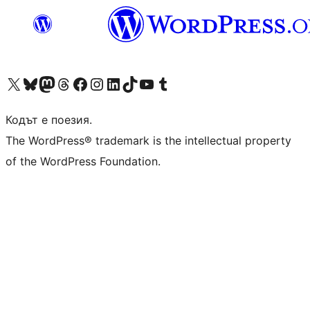
Visit our X (formerly Twitter) account
Visit our Bluesky account
Visit our Mastodon account
Visit our Threads account
Посетете нашата страница във Facebook
Посетете нашия профил в Instagram
Посетете нашия профил в LinkedIn
Visit our TikTok account
Visit our YouTube channel
Visit our Tumblr account
Кодът е поезия.
The WordPress® trademark is the intellectual property
of the WordPress Foundation.