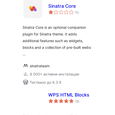
Sinatra Core
общо
(1
)
оценки
Sinatra Core is an optional companion
plugin for Sinatra theme. It adds
additional features such as widgets,
blocks and a collection of pre-built webs
…
sinatrateam
8 000+ активни инсталации
Тествано до 6.3.9
WPS HTML Blocks
общо
(3
)
оценки