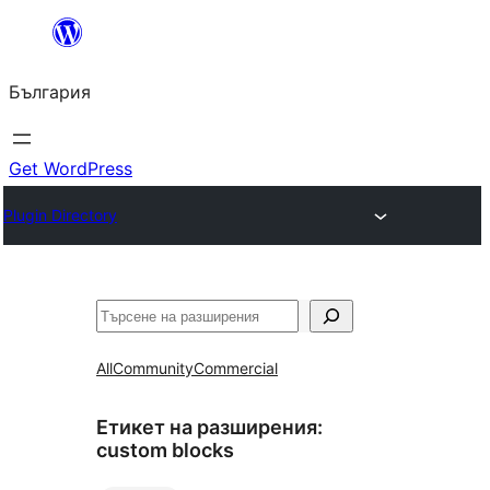
Към
съдържанието
България
Get WordPress
Plugin Directory
Търсене
All
Community
Commercial
Етикет на разширения:
custom blocks