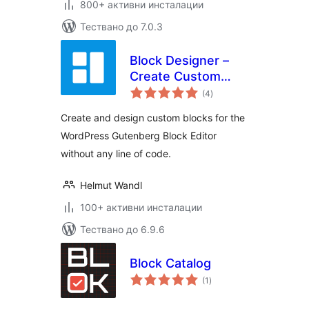
800+ активни инсталации
Тествано до 7.0.3
Block Designer –
Create Custom
общо
Blocks for
(4
)
оценки
Gutenberg Editor
Create and design custom blocks for the
WordPress Gutenberg Block Editor
without any line of code.
Helmut Wandl
100+ активни инсталации
Тествано до 6.9.6
Block Catalog
общо
(1
)
оценки