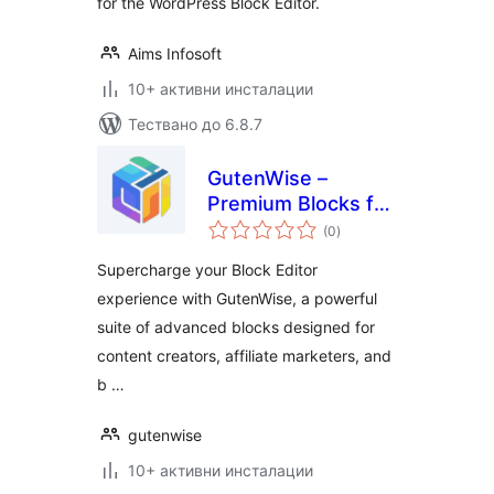
for the WordPress Block Editor.
Aims Infosoft
10+ активни инсталации
Тествано до 6.8.7
GutenWise –
Premium Blocks for
общо
Block Editor
(0
)
оценки
(Amazon Review,
Supercharge your Block Editor
Pricing Table,
experience with GutenWise, a powerful
Accordion & More)
suite of advanced blocks designed for
content creators, affiliate marketers, and
b …
gutenwise
10+ активни инсталации