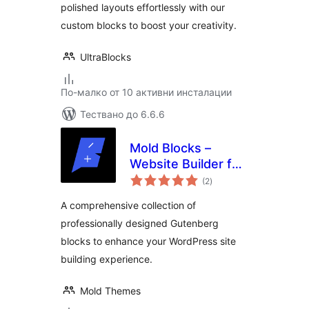
polished layouts effortlessly with our
custom blocks to boost your creativity.
UltraBlocks
По-малко от 10 активни инсталации
Тествано до 6.6.6
Mold Blocks –
Website Builder for
общо
the Block Editor |
(2
)
оценки
Gutenberg
A comprehensive collection of
professionally designed Gutenberg
blocks to enhance your WordPress site
building experience.
Mold Themes