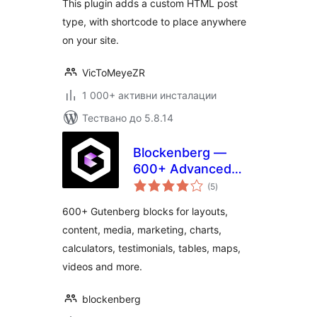
This plugin adds a custom HTML post
type, with shortcode to place anywhere
on your site.
VicToMeyeZR
1 000+ активни инсталации
Тествано до 5.8.14
Blockenberg —
600+ Advanced
общо
Gutenberg Blocks
(5
)
оценки
for WordPress
600+ Gutenberg blocks for layouts,
Block Editor
content, media, marketing, charts,
calculators, testimonials, tables, maps,
videos and more.
blockenberg