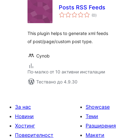
Posts RSS Feeds
общо
(0
)
оценки
This plugin helps to generate xml feeds
of post/page/custom post type.
Cynob
По-малко от 10 активни инсталации
Тествано до 4.9.30
За нас
Showcase
Новини
Теми
Хостинг
Разширения
Поверителност
Макети