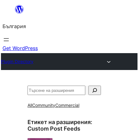
Към
съдържанието
България
Get WordPress
Plugin Directory
Търсене
All
Community
Commercial
Етикет на разширения:
Custom Post Feeds