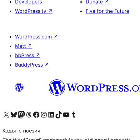
Developers
Donate
↗
WordPress.tv
↗
Five for the Future
WordPress.com
↗
Matt
↗
bbPress
↗
BuddyPress
↗
Visit our X (formerly Twitter) account
Visit our Bluesky account
Visit our Mastodon account
Visit our Threads account
Посетете нашата страница във Facebook
Посетете нашия профил в Instagram
Посетете нашия профил в LinkedIn
Visit our TikTok account
Visit our YouTube channel
Visit our Tumblr account
Кодът е поезия.