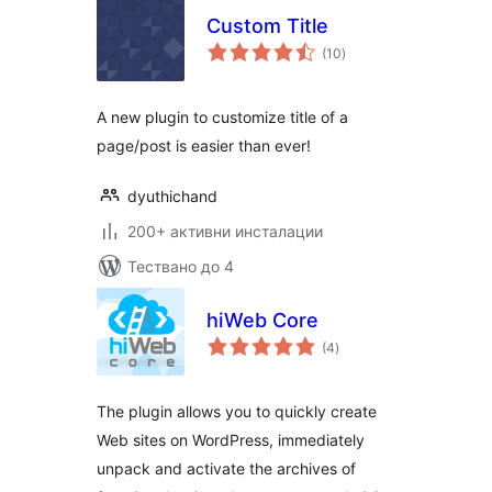
Custom Title
общо
(10
)
оценки
A new plugin to customize title of a
page/post is easier than ever!
dyuthichand
200+ активни инсталации
Тествано до 4
hiWeb Core
общо
(4
)
оценки
The plugin allows you to quickly create
Web sites on WordPress, immediately
unpack and activate the archives of