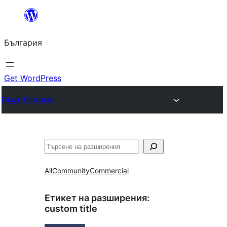
Към
съдържанието
България
Get WordPress
Plugin Directory
Търсене
All
Community
Commercial
Етикет на разширения:
custom title