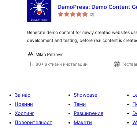
DemoPress: Demo Content G
общо
(2
)
оценки
Generate demo content for newly created websites use
development and testing, before real content is creat
Milan Petrovic
80+ активни инсталации
Тества
За нас
Showcase
L
Новини
Теми
П
Хостинг
Разширения
D
Поверителност
Макети
W