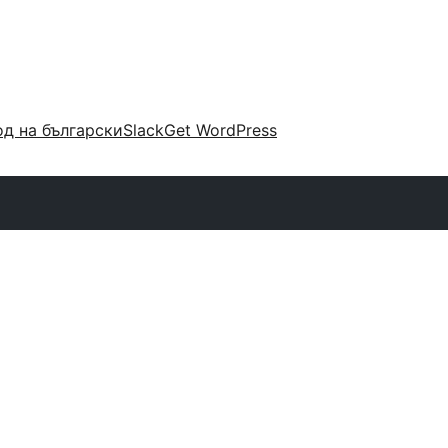
д на български
Slack
Get WordPress