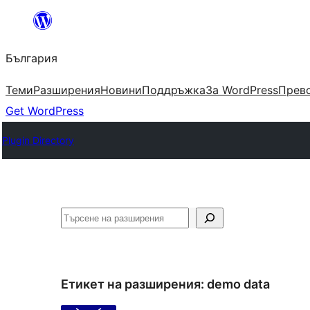
Към
съдържанието
България
Теми
Разширения
Новини
Поддръжка
За WordPress
Прево
Get WordPress
Plugin Directory
Търсене
Етикет на разширения:
demo data