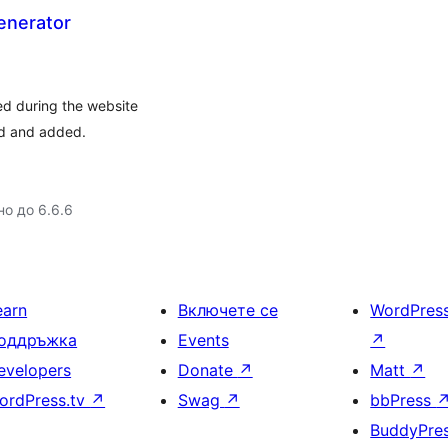
enerator
d during the website
ed and added.
но до 6.6.6
earn
Включете се
WordPres
оддръжка
Events
↗
evelopers
Donate
↗
Matt
↗
ordPress.tv
↗
Swag
↗
bbPress
BuddyPre