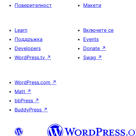
Поверителност
Макети
Learn
Включете се
Поддръжка
Events
Developers
Donate
↗
WordPress.tv
↗
Swag
↗
WordPress.com
↗
Matt
↗
bbPress
↗
BuddyPress
↗