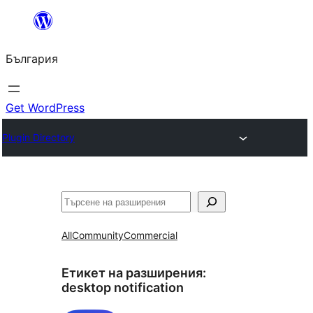
Към
съдържанието
България
Get WordPress
Plugin Directory
Търсене
All
Community
Commercial
Етикет на разширения:
desktop notification