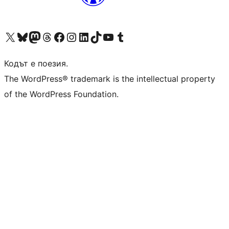
Visit our X (formerly Twitter) account
Visit our Bluesky account
Visit our Mastodon account
Visit our Threads account
Посетете нашата страница във Facebook
Посетете нашия профил в Instagram
Посетете нашия профил в LinkedIn
Visit our TikTok account
Visit our YouTube channel
Visit our Tumblr account
Кодът е поезия.
The WordPress® trademark is the intellectual property
of the WordPress Foundation.