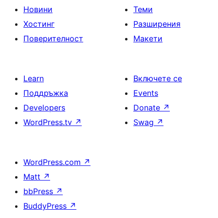
Новини
Теми
Хостинг
Разширения
Поверителност
Макети
Learn
Включете се
Поддръжка
Events
Developers
Donate
↗
WordPress.tv
↗
Swag
↗
WordPress.com
↗
Matt
↗
bbPress
↗
BuddyPress
↗