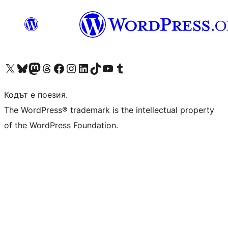
Visit our X (formerly Twitter) account
Visit our Bluesky account
Visit our Mastodon account
Visit our Threads account
Посетете нашата страница във Facebook
Посетете нашия профил в Instagram
Посетете нашия профил в LinkedIn
Visit our TikTok account
Visit our YouTube channel
Visit our Tumblr account
Кодът е поезия.
The WordPress® trademark is the intellectual property
of the WordPress Foundation.