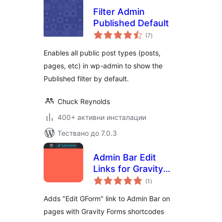
Filter Admin
Published Default
общо
(7
)
оценки
Enables all public post types (posts,
pages, etc) in wp-admin to show the
Published filter by default.
Chuck Reynolds
400+ активни инсталации
Тествано до 7.0.3
Admin Bar Edit
Links for Gravity
общо
Forms
(1
)
оценки
Adds "Edit GForm" link to Admin Bar on
pages with Gravity Forms shortcodes