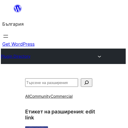
Към
съдържанието
България
Get WordPress
Plugin Directory
Търсене
All
Community
Commercial
Етикет на разширения:
edit
link