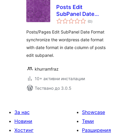
Posts Edit
SubPanel Date
общо
Format
(0
)
оценки
Posts/Pages Edit SubPanel Date Format
synchronize the wordpress date format
with date format in date column of posts
edit subpanel.
khurramfraz
10+ активни инсталации
Тествано до 3.0.5
За нас
Showcase
Новини
Теми
Хостинг
Разширения