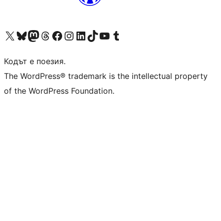
Visit our X (formerly Twitter) account
Visit our Bluesky account
Visit our Mastodon account
Visit our Threads account
Посетете нашата страница във Facebook
Посетете нашия профил в Instagram
Посетете нашия профил в LinkedIn
Visit our TikTok account
Visit our YouTube channel
Visit our Tumblr account
Кодът е поезия.
The WordPress® trademark is the intellectual property
of the WordPress Foundation.