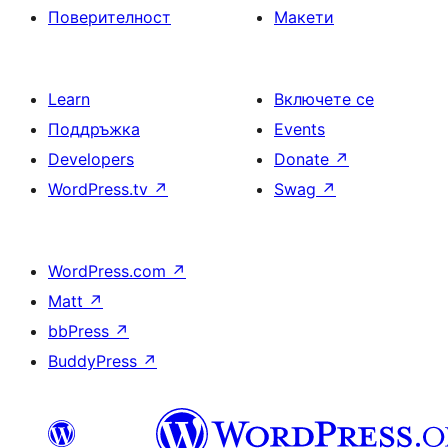
Поверителност
Макети
Learn
Включете се
Поддръжка
Events
Developers
Donate
↗
WordPress.tv
↗
Swag
↗
WordPress.com
↗
Matt
↗
bbPress
↗
BuddyPress
↗