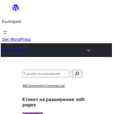
Към
съдържанието
България
Get WordPress
Plugin Directory
Търсене
All
Community
Commercial
Етикет на разширения:
edit
pages