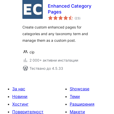
Enhanced Category
Pages
общо
(23
)
оценки
Create custom enhanced pages for
categories and any taxonomy term and
manage them as a custom post.
cip
2 000+ активни инсталации
Тествано до 4.5.33
За нас
Showcase
Новини
Теми
Хостинг
Разширения
Поверителност
Макети