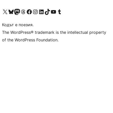
Visit our X (formerly Twitter) account
Visit our Bluesky account
Visit our Mastodon account
Visit our Threads account
Посетете нашата страница във Facebook
Посетете нашия профил в Instagram
Посетете нашия профил в LinkedIn
Visit our TikTok account
Visit our YouTube channel
Visit our Tumblr account
Кодът е поезия.
The WordPress® trademark is the intellectual property
of the WordPress Foundation.