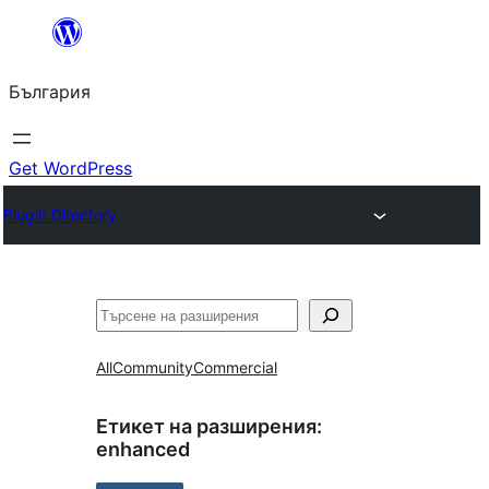
Към
съдържанието
България
Get WordPress
Plugin Directory
Търсене
All
Community
Commercial
Етикет на разширения:
enhanced