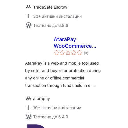
TradeSafe Escrow
30+ активни инсталации
Тествано до 6.9.6
AtaraPay
WooCommerce
общо
Payment Gateway
(0
)
оценки
AtaraPay​ is a web and mobile tool used
by seller and buyer for protection during
any online or offline commercial
transaction through funds held in e …
atarapay
10+ активни инсталации
Тествано до 6.4.9