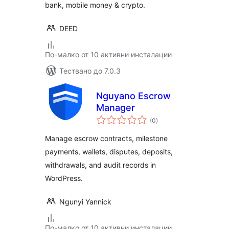
bank, mobile money & crypto.
DEED
По-малко от 10 активни инсталации
Тествано до 7.0.3
Nguyano Escrow
Manager
общо
(0
)
оценки
Manage escrow contracts, milestone
payments, wallets, disputes, deposits,
withdrawals, and audit records in
WordPress.
Ngunyi Yannick
По-малко от 10 активни инсталации