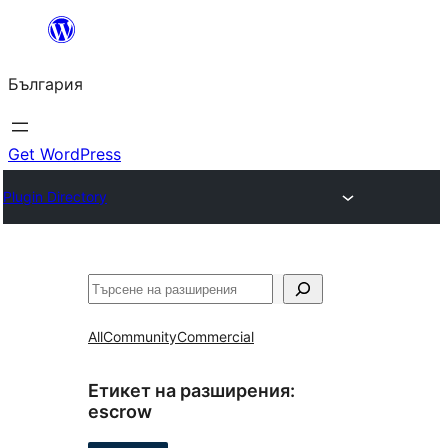
Към
съдържанието
България
Get WordPress
Plugin Directory
Търсене
All
Community
Commercial
Етикет на разширения:
escrow