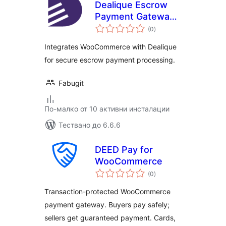
Dealique Escrow
Payment Gateway
общо
for WooCommerce
(0
)
оценки
Integrates WooCommerce with Dealique
for secure escrow payment processing.
Fabugit
По-малко от 10 активни инсталации
Тествано до 6.6.6
DEED Pay for
WooCommerce
общо
(0
)
оценки
Transaction-protected WooCommerce
payment gateway. Buyers pay safely;
sellers get guaranteed payment. Cards,