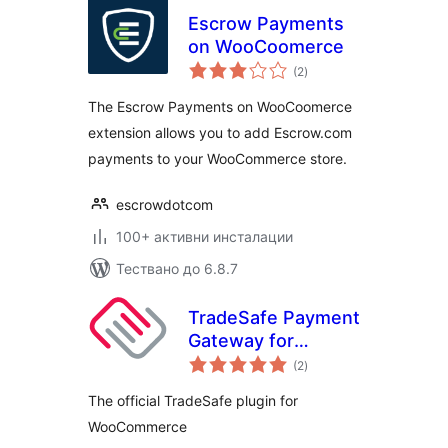
Escrow Payments
on WooCoomerce
общо
(2
)
оценки
The Escrow Payments on WooCoomerce
extension allows you to add Escrow.com
payments to your WooCommerce store.
escrowdotcom
100+ активни инсталации
Тествано до 6.8.7
TradeSafe Payment
Gateway for
общо
WooCommerce
(2
)
оценки
The official TradeSafe plugin for
WooCommerce