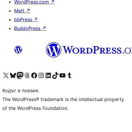
WordPress.com
↗
Matt
↗
bbPress
↗
BuddyPress
↗
Visit our X (formerly Twitter) account
Visit our Bluesky account
Visit our Mastodon account
Visit our Threads account
Посетете нашата страница във Facebook
Посетете нашия профил в Instagram
Посетете нашия профил в LinkedIn
Visit our TikTok account
Visit our YouTube channel
Visit our Tumblr account
Кодът е поезия.
The WordPress® trademark is the intellectual property
of the WordPress Foundation.