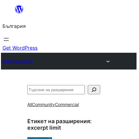
Към
съдържанието
България
Get WordPress
Plugin Directory
Търсене
All
Community
Commercial
Етикет на разширения:
excerpt limit