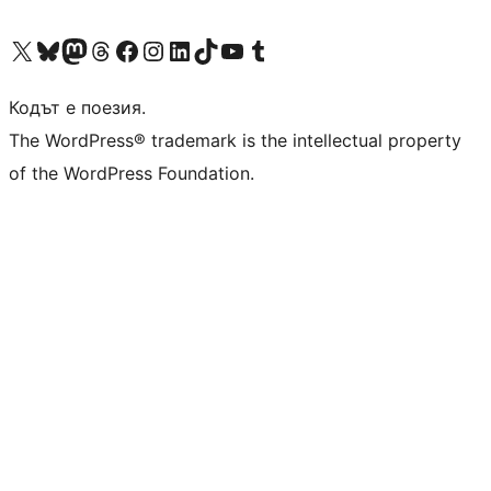
Visit our X (formerly Twitter) account
Visit our Bluesky account
Visit our Mastodon account
Visit our Threads account
Посетете нашата страница във Facebook
Посетете нашия профил в Instagram
Посетете нашия профил в LinkedIn
Visit our TikTok account
Visit our YouTube channel
Visit our Tumblr account
Кодът е поезия.
The WordPress® trademark is the intellectual property
of the WordPress Foundation.