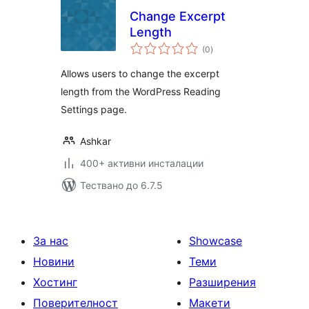
Change Excerpt
Length
общо
(0
)
оценки
Allows users to change the excerpt
length from the WordPress Reading
Settings page.
Ashkar
400+ активни инсталации
Тествано до 6.7.5
За нас
Showcase
Новини
Теми
Хостинг
Разширения
Поверителност
Макети