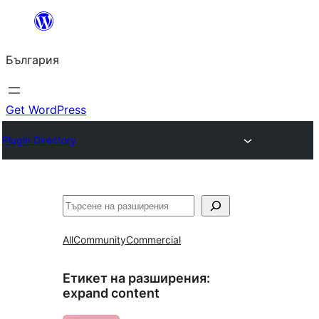
Към
съдържанието
България
Get WordPress
Plugin Directory
Търсене
All
Community
Commercial
Етикет на разширения:
expand content