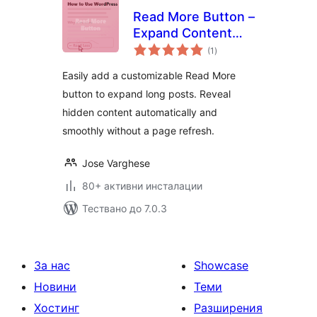
Read More Button –
Expand Content
общо
Without Refresh
(1
)
оценки
Easily add a customizable Read More
button to expand long posts. Reveal
hidden content automatically and
smoothly without a page refresh.
Jose Varghese
80+ активни инсталации
Тествано до 7.0.3
За нас
Showcase
Новини
Теми
Хостинг
Разширения