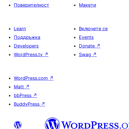
Поверителност
Макети
Learn
Включете се
Поддръжка
Events
Developers
Donate
↗
WordPress.tv
↗
Swag
↗
WordPress.com
↗
Matt
↗
bbPress
↗
BuddyPress
↗