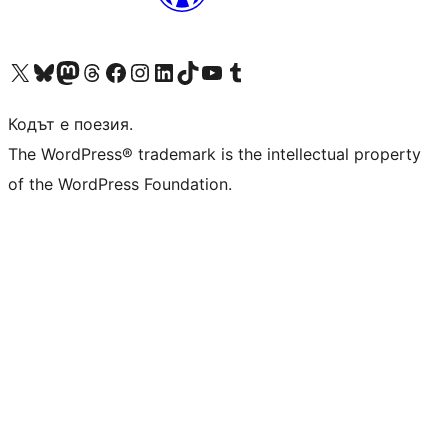
Visit our X (formerly Twitter) account
Visit our Bluesky account
Visit our Mastodon account
Visit our Threads account
Посетете нашата страница във Facebook
Посетете нашия профил в Instagram
Посетете нашия профил в LinkedIn
Visit our TikTok account
Visit our YouTube channel
Visit our Tumblr account
Кодът е поезия.
The WordPress® trademark is the intellectual property
of the WordPress Foundation.