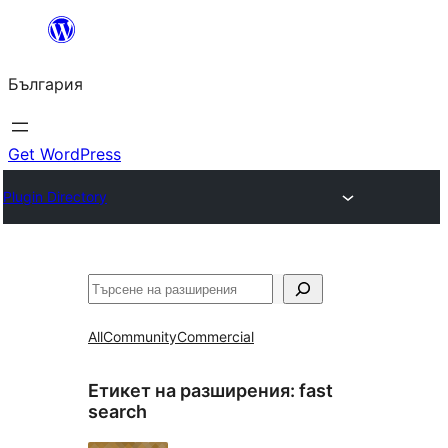
Към
съдържанието
България
Get WordPress
Plugin Directory
Търсене
All
Community
Commercial
Етикет на разширения:
fast
search