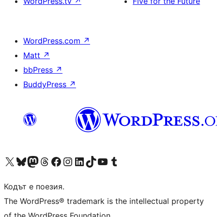
WordPress.tv
↗
Five for the Future
WordPress.com
↗
Matt
↗
bbPress
↗
BuddyPress
↗
Visit our X (formerly Twitter) account
Visit our Bluesky account
Visit our Mastodon account
Visit our Threads account
Посетете нашата страница във Facebook
Посетете нашия профил в Instagram
Посетете нашия профил в LinkedIn
Visit our TikTok account
Visit our YouTube channel
Visit our Tumblr account
Кодът е поезия.
The WordPress® trademark is the intellectual property
of the WordPress Foundation.