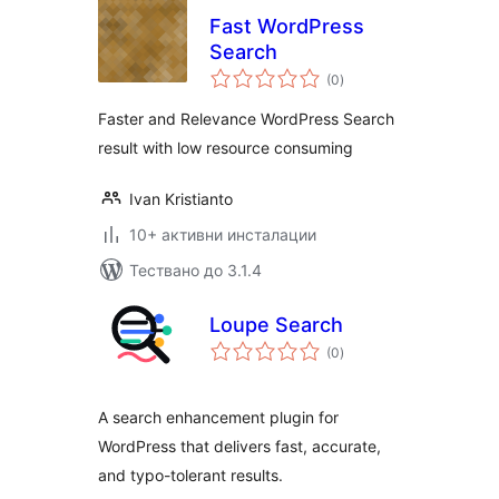
Fast WordPress
Search
общо
(0
)
оценки
Faster and Relevance WordPress Search
result with low resource consuming
Ivan Kristianto
10+ активни инсталации
Тествано до 3.1.4
Loupe Search
общо
(0
)
оценки
A search enhancement plugin for
WordPress that delivers fast, accurate,
and typo-tolerant results.