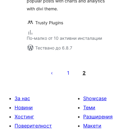
popular posts with charts and analytics
with divi theme.
Trusty Plugins
По-малко от 10 активни инсталации
Тествано до 6.8.7
Разделяне
на
1
2
публикациите
на
страници
За нас
Showcase
Новини
Теми
Хостинг
Разширения
Поверителност
Макети