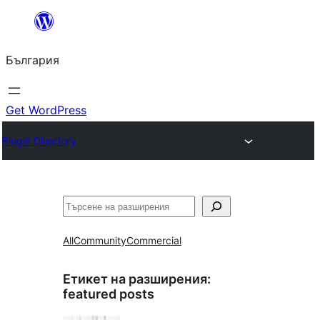
Към
съдържанието
България
Get WordPress
Plugin Directory
Търсене
All
Community
Commercial
Етикет на разширения:
featured posts