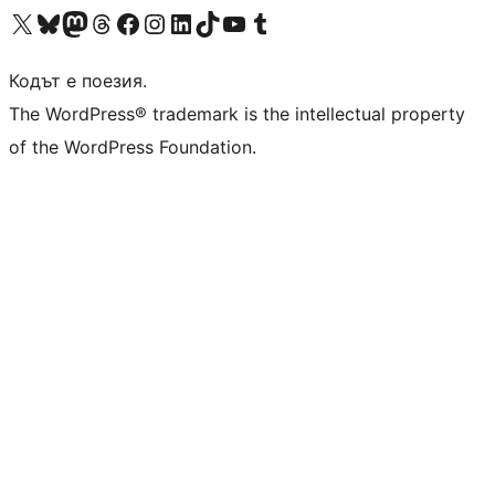
Visit our X (formerly Twitter) account
Visit our Bluesky account
Visit our Mastodon account
Visit our Threads account
Посетете нашата страница във Facebook
Посетете нашия профил в Instagram
Посетете нашия профил в LinkedIn
Visit our TikTok account
Visit our YouTube channel
Visit our Tumblr account
Кодът е поезия.
The WordPress® trademark is the intellectual property
of the WordPress Foundation.