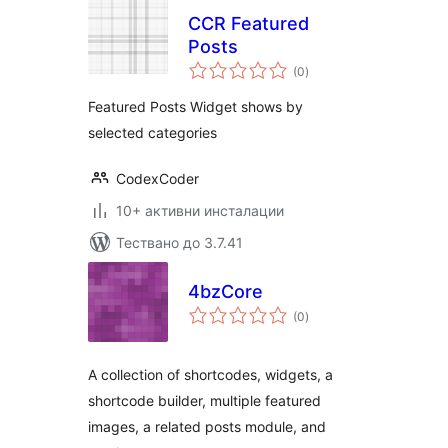
CCR Featured
Posts
общо
(0
)
оценки
Featured Posts Widget shows by
selected categories
CodexCoder
10+ активни инсталации
Тествано до 3.7.41
4bzCore
общо
(0
)
оценки
A collection of shortcodes, widgets, a
shortcode builder, multiple featured
images, a related posts module, and