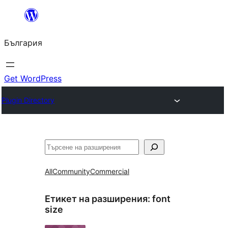
Към
съдържанието
България
Get WordPress
Plugin Directory
Търсене
All
Community
Commercial
Етикет на разширения:
font
size