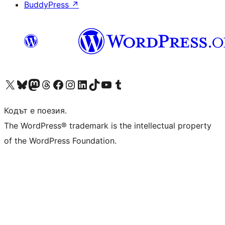
BuddyPress
↗
Visit our X (formerly Twitter) account
Visit our Bluesky account
Visit our Mastodon account
Visit our Threads account
Посетете нашата страница във Facebook
Посетете нашия профил в Instagram
Посетете нашия профил в LinkedIn
Visit our TikTok account
Visit our YouTube channel
Visit our Tumblr account
Кодът е поезия.
The WordPress® trademark is the intellectual property
of the WordPress Foundation.