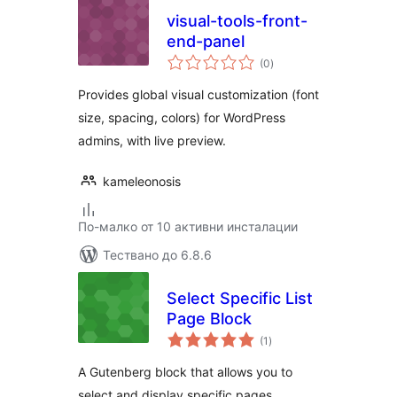
visual-tools-front-
end-panel
общо
(0
)
оценки
Provides global visual customization (font
size, spacing, colors) for WordPress
admins, with live preview.
kameleonosis
По-малко от 10 активни инсталации
Тествано до 6.8.6
Select Specific List
Page Block
общо
(1
)
оценки
A Gutenberg block that allows you to
select and display specific pages.