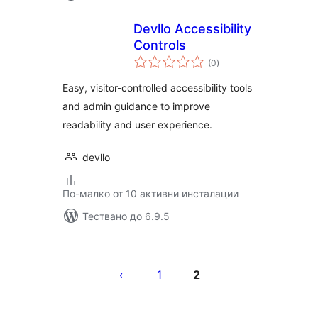
Devllo Accessibility
Controls
общо
(0
)
оценки
Easy, visitor-controlled accessibility tools
and admin guidance to improve
readability and user experience.
devllo
По-малко от 10 активни инсталации
Тествано до 6.9.5
Разделяне
на
1
2
публикациите
на