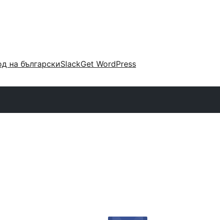
д на български
Slack
Get WordPress