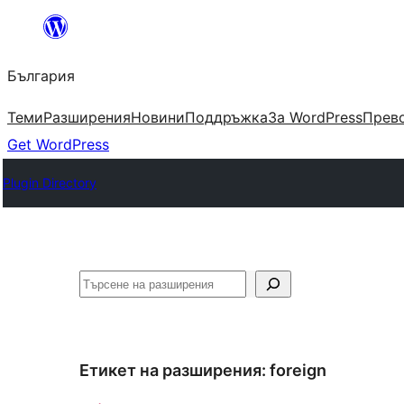
Към
съдържанието
България
Теми
Разширения
Новини
Поддръжка
За WordPress
Прево
Get WordPress
Plugin Directory
Търсене
Етикет на разширения:
foreign