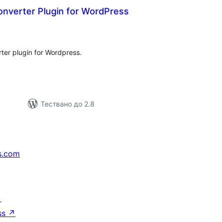
nverter Plugin for WordPress
бщо
ценки
ter plugin for Wordpress.
Тествано до 2.8
s.com
↗
ss
↗