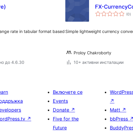
ve)
FX-CurrencyCo
о
(0
)
о
hange rate in tabular format based
Simple lightweight currency conver
Proloy Chakroborty
но до 4.6.30
10+ активни инсталации
earn
Включете се
WordPres
оддръжка
Events
↗
evelopers
Donate
↗
Matt
↗
ordPress.tv
↗
Five for the
bbPress
Future
BuddyPre