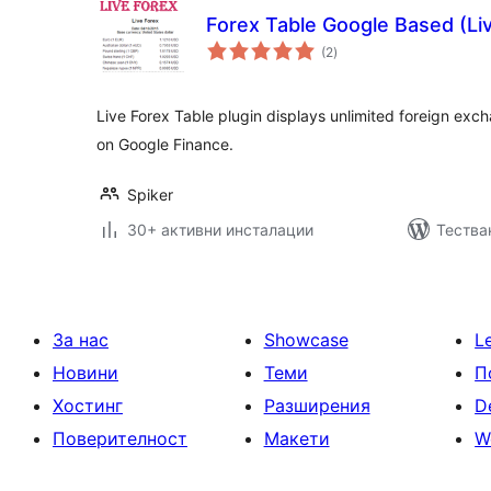
Forex Table Google Based (Li
общо
(2
)
оценки
Live Forex Table plugin displays unlimited foreign exc
on Google Finance.
Spiker
30+ активни инсталации
Тества
За нас
Showcase
L
Новини
Теми
П
Хостинг
Разширения
D
Поверителност
Макети
W