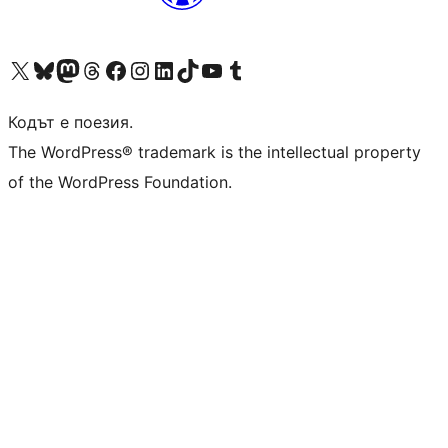
Visit our X (formerly Twitter) account
Visit our Bluesky account
Visit our Mastodon account
Visit our Threads account
Посетете нашата страница във Facebook
Посетете нашия профил в Instagram
Посетете нашия профил в LinkedIn
Visit our TikTok account
Visit our YouTube channel
Visit our Tumblr account
Кодът е поезия.
The WordPress® trademark is the intellectual property
of the WordPress Foundation.