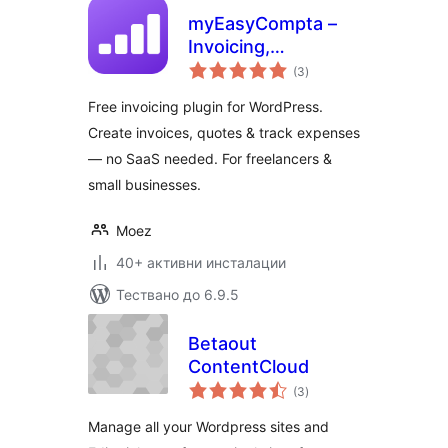
myEasyCompta –
Invoicing,
общо
Accounting &
(3
)
оценки
Quotes Plugin for
Free invoicing plugin for WordPress.
WordPress
Create invoices, quotes & track expenses
— no SaaS needed. For freelancers &
small businesses.
Moez
40+ активни инсталации
Тествано до 6.9.5
Betaout
ContentCloud
общо
(3
)
оценки
Manage all your Wordpress sites and