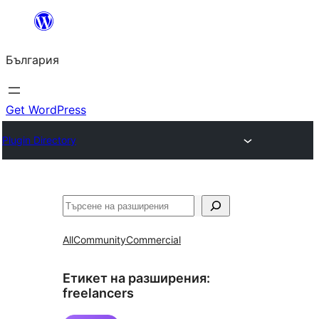
Към
съдържанието
България
Get WordPress
Plugin Directory
Търсене
All
Community
Commercial
Етикет на разширения:
freelancers