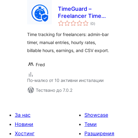
TimeGuard –
Freelancer Time
общо
Log Pro
(0
)
оценки
Time tracking for freelancers: admin-bar
timer, manual entries, hourly rates,
billable hours, earnings, and CSV export.
Fred
По-малко от 10 активни инсталации
Тествано до 7.0.2
За нас
Showcase
Новини
Теми
Хостинг
Разширения