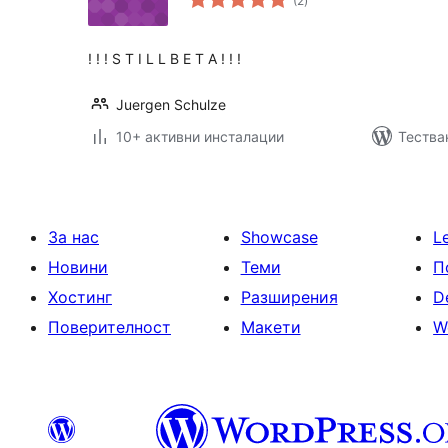
(2
)
оценки
! ! ! S T I L L B E T A ! ! !
Juergen Schulze
10+ активни инсталации
Тества
За нас
Showcase
L
Новини
Теми
П
Хостинг
Разширения
D
Поверителност
Макети
W