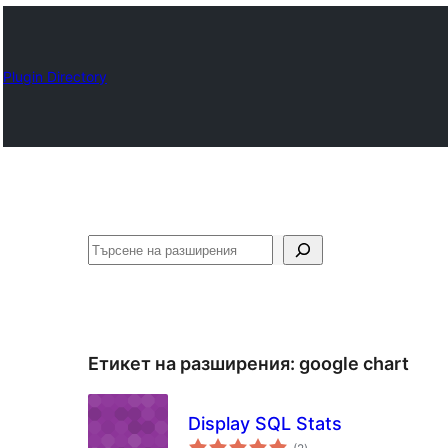
Plugin Directory
Търсене
Етикет на разширения:
google chart
Display SQL Stats
общо