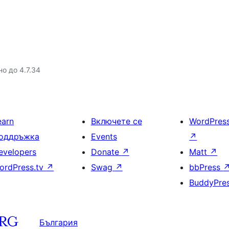
но до 4.7.34
earn
Включете се
WordPres
оддръжка
Events
↗
evelopers
Donate
↗
Matt
↗
ordPress.tv
↗
Swag
↗
bbPress
BuddyPre
България