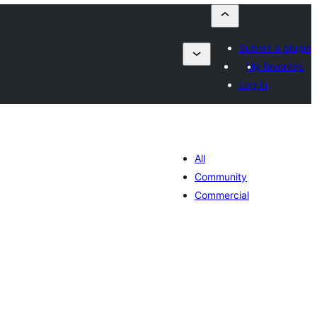
Submit a plugin
My favorites
Log in
All
Community
Commercial