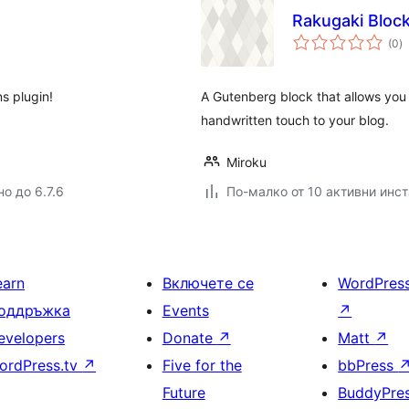
Rakugaki Bloc
о
(0
)
о
ns plugin!
A Gutenberg block that allows you 
handwritten touch to your blog.
Miroku
о до 6.7.6
По-малко от 10 активни инс
earn
Включете се
WordPres
оддръжка
Events
↗
evelopers
Donate
↗
Matt
↗
ordPress.tv
↗
Five for the
bbPress
Future
BuddyPre