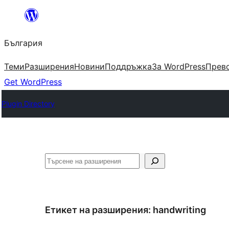
Към
съдържанието
България
Теми
Разширения
Новини
Поддръжка
За WordPress
Прево
Get WordPress
Plugin Directory
Търсене
Етикет на разширения:
handwriting