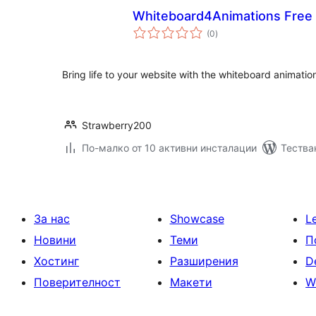
Whiteboard4Animations Free
общо
(0
)
оценки
Bring life to your website with the whiteboard animatio
Strawberry200
По-малко от 10 активни инсталации
Тестван
За нас
Showcase
L
Новини
Теми
П
Хостинг
Разширения
D
Поверителност
Макети
W