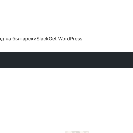
д на български
Slack
Get WordPress