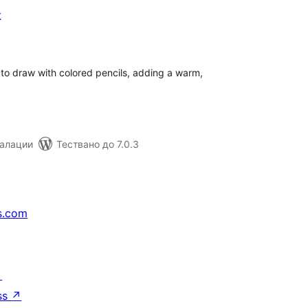
k
бщо
ценки
to draw with colored pencils, adding a warm,
талации
Тествано до 7.0.3
s.com
↗
ss
↗