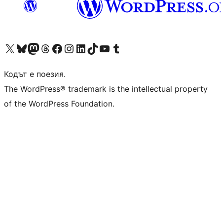
Visit our X (formerly Twitter) account
Visit our Bluesky account
Visit our Mastodon account
Visit our Threads account
Посетете нашата страница във Facebook
Посетете нашия профил в Instagram
Посетете нашия профил в LinkedIn
Visit our TikTok account
Visit our YouTube channel
Visit our Tumblr account
Кодът е поезия.
The WordPress® trademark is the intellectual property
of the WordPress Foundation.