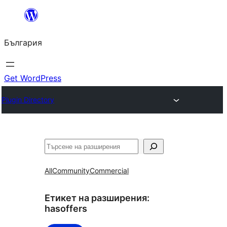
Към
съдържанието
България
Get WordPress
Plugin Directory
Търсене
All
Community
Commercial
Етикет на разширения:
hasoffers