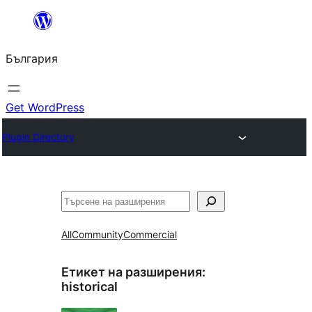
Към
съдържанието
България
Get WordPress
Plugin Directory
Търсене
All
Community
Commercial
Етикет на разширения:
historical