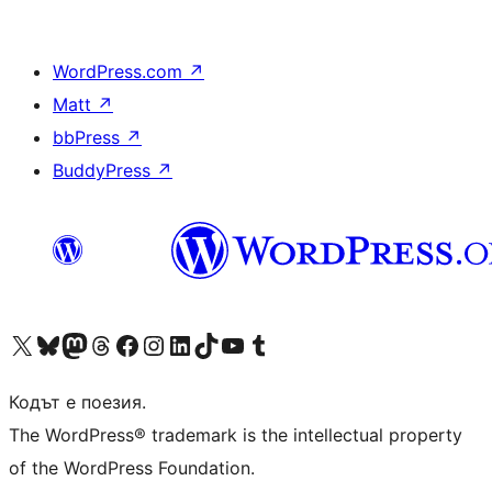
WordPress.com
↗
Matt
↗
bbPress
↗
BuddyPress
↗
Visit our X (formerly Twitter) account
Visit our Bluesky account
Visit our Mastodon account
Visit our Threads account
Посетете нашата страница във Facebook
Посетете нашия профил в Instagram
Посетете нашия профил в LinkedIn
Visit our TikTok account
Visit our YouTube channel
Visit our Tumblr account
Кодът е поезия.
The WordPress® trademark is the intellectual property
of the WordPress Foundation.