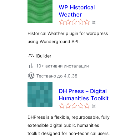
WP Historical
Weather
общо
(0
)
оценки
Historical Weather plugin for wordpress
using Wunderground API.
iBuilder
10+ активни инсталации
Тествано до 4.0.38
DH Press – Digital
Humanities Toolkit
общо
(0
)
оценки
DHPress is a flexible, repurposable, fully
extensible digital public humanities
toolkit designed for non-technical users.