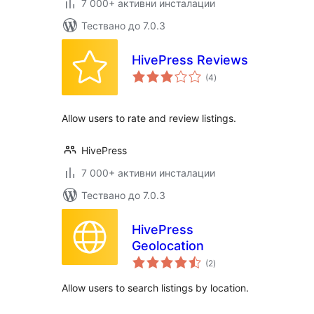
7 000+ активни инсталации
Тествано до 7.0.3
HivePress Reviews
общо
(4
)
оценки
Allow users to rate and review listings.
HivePress
7 000+ активни инсталации
Тествано до 7.0.3
HivePress
Geolocation
общо
(2
)
оценки
Allow users to search listings by location.