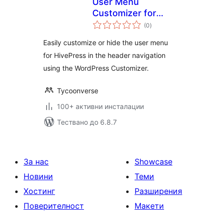
User Menu
Customizer for
общо
HivePress
(0
)
оценки
Easily customize or hide the user menu
for HivePress in the header navigation
using the WordPress Customizer.
Tycoonverse
100+ активни инсталации
Тествано до 6.8.7
За нас
Showcase
Новини
Теми
Хостинг
Разширения
Поверителност
Макети