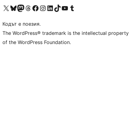
Visit our X (formerly Twitter) account
Visit our Bluesky account
Visit our Mastodon account
Visit our Threads account
Посетете нашата страница във Facebook
Посетете нашия профил в Instagram
Посетете нашия профил в LinkedIn
Visit our TikTok account
Visit our YouTube channel
Visit our Tumblr account
Кодът е поезия.
The WordPress® trademark is the intellectual property
of the WordPress Foundation.