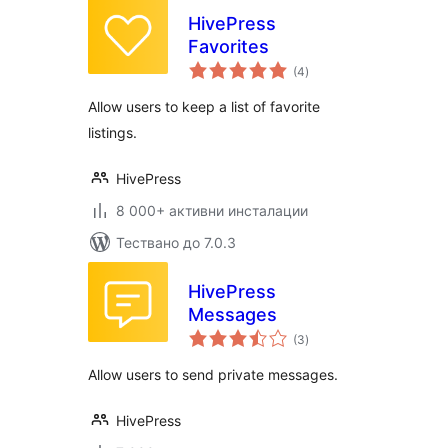
HivePress
Favorites
общо
(4
)
оценки
Allow users to keep a list of favorite
listings.
HivePress
8 000+ активни инсталации
Тествано до 7.0.3
HivePress
Messages
общо
(3
)
оценки
Allow users to send private messages.
HivePress