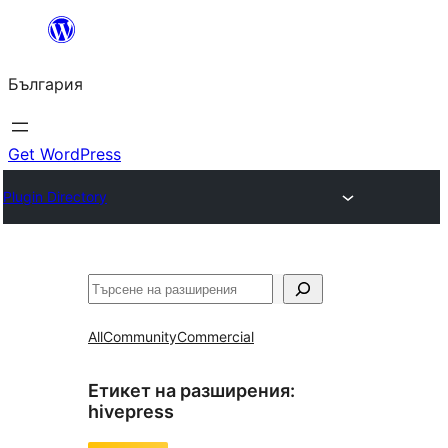
Към
съдържанието
България
Get WordPress
Plugin Directory
Търсене
All
Community
Commercial
Етикет на разширения:
hivepress