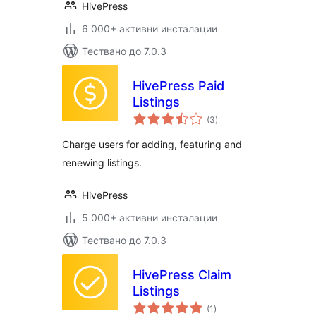
HivePress
6 000+ активни инсталации
Тествано до 7.0.3
HivePress Paid
Listings
общо
(3
)
оценки
Charge users for adding, featuring and
renewing listings.
HivePress
5 000+ активни инсталации
Тествано до 7.0.3
HivePress Claim
Listings
общо
(1
)
оценки