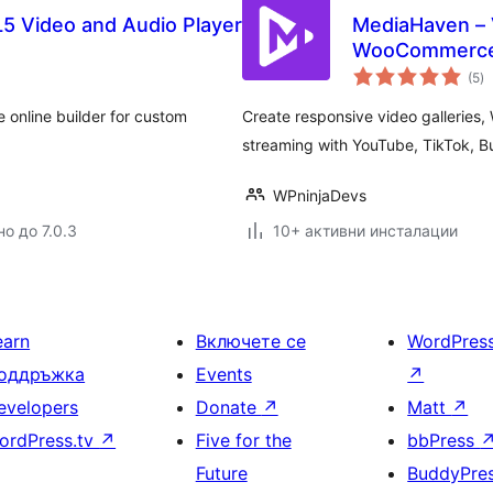
5 Video and Audio Player
MediaHaven – V
WooCommerce 
о
(5
)
о
 online builder for custom
Create responsive video gallerie
streaming with YouTube, TikTok, B
WPninjaDevs
о до 7.0.3
10+ активни инсталации
earn
Включете се
WordPres
оддръжка
Events
↗
evelopers
Donate
↗
Matt
↗
ordPress.tv
↗
Five for the
bbPress
Future
BuddyPre