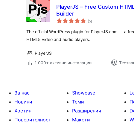
PlayerJS – Free Custom HTML
Builder
общо
(5
)
оценки
The official WordPress plugin for PlayerJS.com — a free
HTML5 video and audio players.
PlayerJS
1 000+ активни инсталации
Тестван
За нас
Showcase
L
Новини
Теми
П
Хостинг
Разширения
D
Поверителност
Макети
W