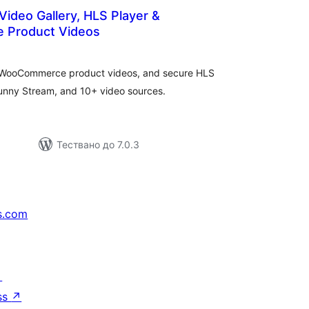
ideo Gallery, HLS Player &
Product Videos
бщо
ценки
s, WooCommerce product videos, and secure HLS
unny Stream, and 10+ video sources.
Тествано до 7.0.3
s.com
↗
ss
↗