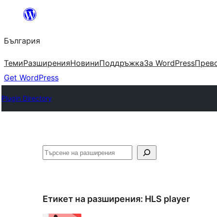
Към
съдържанието
България
Теми
Разширения
Новини
Поддръжка
За WordPress
Прево
Get WordPress
Plugin Directory
Търсене
Етикет на разширения:
HLS player