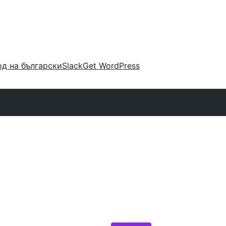
д на български
Slack
Get WordPress