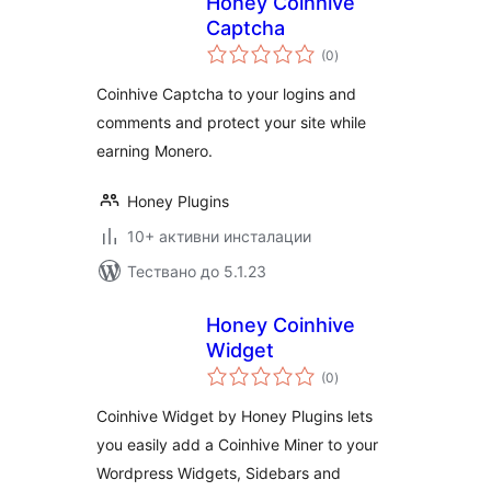
Honey Coinhive
Captcha
общо
(0
)
оценки
Coinhive Captcha to your logins and
comments and protect your site while
earning Monero.
Honey Plugins
10+ активни инсталации
Тествано до 5.1.23
Honey Coinhive
Widget
общо
(0
)
оценки
Coinhive Widget by Honey Plugins lets
you easily add a Coinhive Miner to your
Wordpress Widgets, Sidebars and