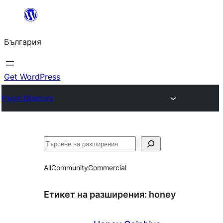
Към
съдържанието
България
Get WordPress
Plugin Directory
Търсене
All
Community
Commercial
Етикет на разширения:
honey