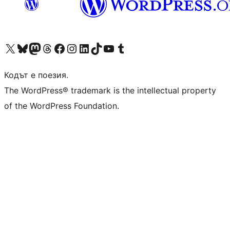
Visit our X (formerly Twitter) account
Visit our Bluesky account
Visit our Mastodon account
Visit our Threads account
Посетете нашата страница във Facebook
Посетете нашия профил в Instagram
Посетете нашия профил в LinkedIn
Visit our TikTok account
Visit our YouTube channel
Visit our Tumblr account
Кодът е поезия.
The WordPress® trademark is the intellectual property
of the WordPress Foundation.