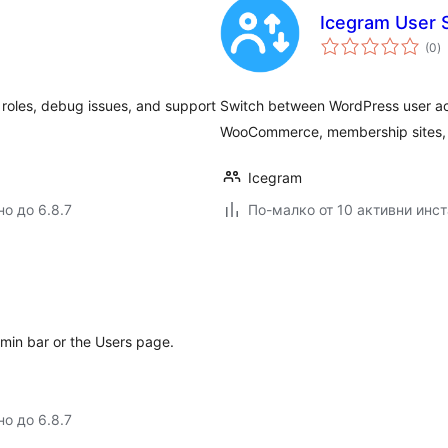
Icegram User S
о
(0
)
о
 roles, debug issues, and support
Switch between WordPress user acco
WooCommerce, membership sites, a
Icegram
но до 6.8.7
По-малко от 10 активни инс
dmin bar or the Users page.
но до 6.8.7