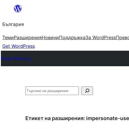
Към
съдържанието
България
Теми
Разширения
Новини
Поддръжка
За WordPress
Прево
Get WordPress
Plugin Directory
Търсене
Етикет на разширения:
impersonate-use