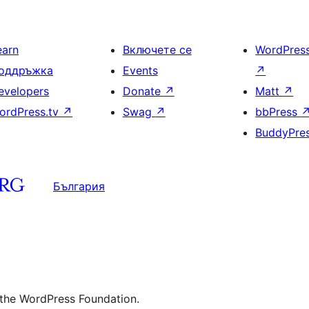
earn
Включете се
WordPres
оддръжка
Events
↗
evelopers
Donate
↗
Matt
↗
ordPress.tv
↗
Swag
↗
bbPress
BuddyPre
България
 the WordPress Foundation.