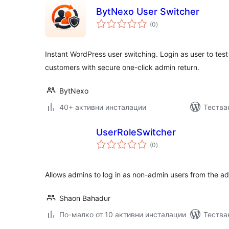
BytNexo User Switcher
общо
(0
)
оценки
Instant WordPress user switching. Login as user to test
customers with secure one-click admin return.
BytNexo
40+ активни инсталации
Тества
UserRoleSwitcher
общо
(0
)
оценки
Allows admins to log in as non-admin users from the a
Shaon Bahadur
По-малко от 10 активни инсталации
Тества