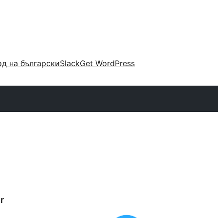
д на български
Slack
Get WordPress
r