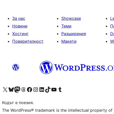
За нас
Showcase
L
Новини
Теми
П
Хостинг
Разширения
D
Поверителност
Макети
W
Visit our X (formerly Twitter) account
Visit our Bluesky account
Visit our Mastodon account
Visit our Threads account
Посетете нашата страница във Facebook
Посетете нашия профил в Instagram
Посетете нашия профил в LinkedIn
Visit our TikTok account
Visit our YouTube channel
Visit our Tumblr account
Кодът е поезия.
The WordPress® trademark is the intellectual property of