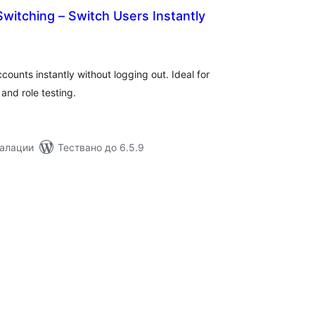
witching – Switch Users Instantly
бщо
ценки
unts instantly without logging out. Ideal for
nd role testing.
талации
Тествано до 6.5.9