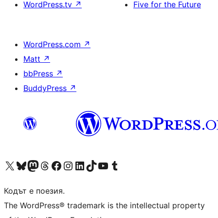
WordPress.tv
↗
Five for the Future
WordPress.com
↗
Matt
↗
bbPress
↗
BuddyPress
↗
Visit our X (formerly Twitter) account
Visit our Bluesky account
Visit our Mastodon account
Visit our Threads account
Посетете нашата страница във Facebook
Посетете нашия профил в Instagram
Посетете нашия профил в LinkedIn
Visit our TikTok account
Visit our YouTube channel
Visit our Tumblr account
Кодът е поезия.
The WordPress® trademark is the intellectual property