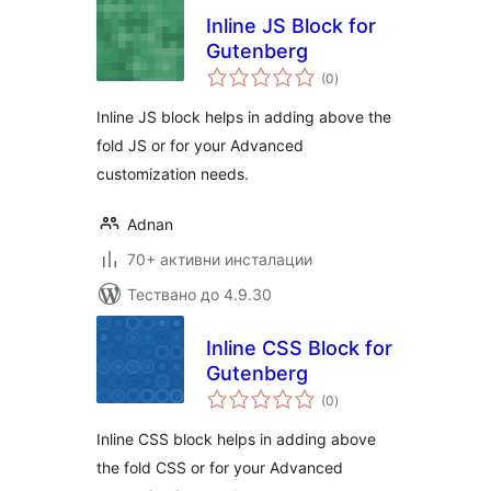
Inline JS Block for
Gutenberg
общо
(0
)
оценки
Inline JS block helps in adding above the
fold JS or for your Advanced
customization needs.
Adnan
70+ активни инсталации
Тествано до 4.9.30
Inline CSS Block for
Gutenberg
общо
(0
)
оценки
Inline CSS block helps in adding above
the fold CSS or for your Advanced