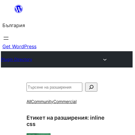
Към
съдържанието
България
Get WordPress
Plugin Directory
Търсене
All
Community
Commercial
Етикет на разширения:
inline
css