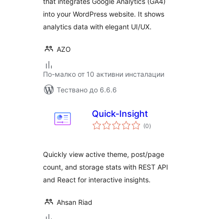
that integrates Google Analytics (GA4)
into your WordPress website. It shows
analytics data with elegant UI/UX.
AZO
По-малко от 10 активни инсталации
Тествано до 6.6.6
Quick-Insight
общо
(0
)
оценки
Quickly view active theme, post/page
count, and storage stats with REST API
and React for interactive insights.
Ahsan Riad