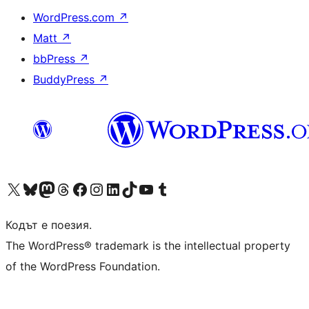
WordPress.com
↗
Matt
↗
bbPress
↗
BuddyPress
↗
Visit our X (formerly Twitter) account
Visit our Bluesky account
Visit our Mastodon account
Visit our Threads account
Посетете нашата страница във Facebook
Посетете нашия профил в Instagram
Посетете нашия профил в LinkedIn
Visit our TikTok account
Visit our YouTube channel
Visit our Tumblr account
Кодът е поезия.
The WordPress® trademark is the intellectual property
of the WordPress Foundation.