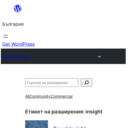
Към
съдържанието
България
Get WordPress
Plugin Directory
Търсене
All
Community
Commercial
Етикет на разширения:
insight