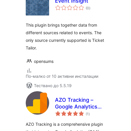
Event Insight
общо
(0
)
оценки
This plugin brings together data from
different sources related to events. The
only source currently supported is Ticket
Tailor.
opensums
По-малко от 10 активни инсталации
Тествано до 5.5.19
AZO Tracking –
Google Analytics
общо
(GA4) for WP
(1
)
оценки
Admin Dashboard
AZO Tracking is a comprehensive plugin