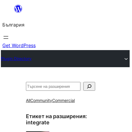
Към
съдържанието
България
Get WordPress
Plugin Directory
Търсене
All
Community
Commercial
Етикет на разширения:
integrate