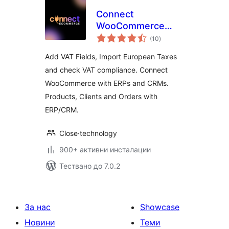
Connect
WooCommerce
общо
Shop to ERP/CRM,
(10
)
оценки
Verifactu and
Add VAT Fields, Import European Taxes
EU/VAT Compliance
and check VAT compliance. Connect
WooCommerce with ERPs and CRMs.
Products, Clients and Orders with
ERP/CRM.
Close·technology
900+ активни инсталации
Тествано до 7.0.2
За нас
Showcase
Новини
Теми