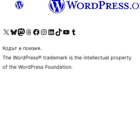
Visit our X (formerly Twitter) account
Visit our Bluesky account
Visit our Mastodon account
Visit our Threads account
Посетете нашата страница във Facebook
Посетете нашия профил в Instagram
Посетете нашия профил в LinkedIn
Visit our TikTok account
Visit our YouTube channel
Visit our Tumblr account
Кодът е поезия.
The WordPress® trademark is the intellectual property
of the WordPress Foundation.