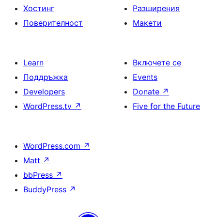
Хостинг
Разширения
Поверителност
Макети
Learn
Включете се
Поддръжка
Events
Developers
Donate
↗
WordPress.tv
↗
Five for the Future
WordPress.com
↗
Matt
↗
bbPress
↗
BuddyPress
↗