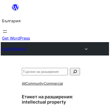
Към
съдържанието
България
Get WordPress
Plugin Directory
Търсене
All
Community
Commercial
Етикет на разширения:
intellectual property