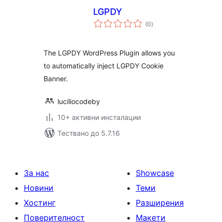
LGPDY
общо
(0
)
оценки
The LGPDY WordPress Plugin allows you
to automatically inject LGPDY Cookie
Banner.
luciliocodeby
10+ активни инсталации
Тествано до 5.7.16
За нас
Showcase
Новини
Теми
Хостинг
Разширения
Поверителност
Макети