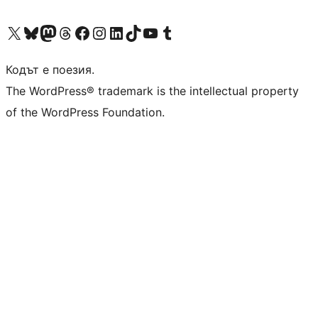
Visit our X (formerly Twitter) account
Visit our Bluesky account
Visit our Mastodon account
Visit our Threads account
Посетете нашата страница във Facebook
Посетете нашия профил в Instagram
Посетете нашия профил в LinkedIn
Visit our TikTok account
Visit our YouTube channel
Visit our Tumblr account
Кодът е поезия.
The WordPress® trademark is the intellectual property
of the WordPress Foundation.