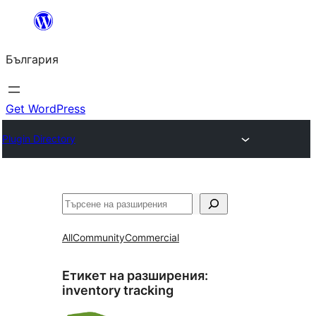
Към
съдържанието
България
Get WordPress
Plugin Directory
Търсене
All
Community
Commercial
Етикет на разширения:
inventory tracking