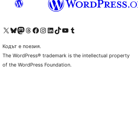
Visit our X (formerly Twitter) account
Visit our Bluesky account
Visit our Mastodon account
Visit our Threads account
Посетете нашата страница във Facebook
Посетете нашия профил в Instagram
Посетете нашия профил в LinkedIn
Visit our TikTok account
Visit our YouTube channel
Visit our Tumblr account
Кодът е поезия.
The WordPress® trademark is the intellectual property
of the WordPress Foundation.