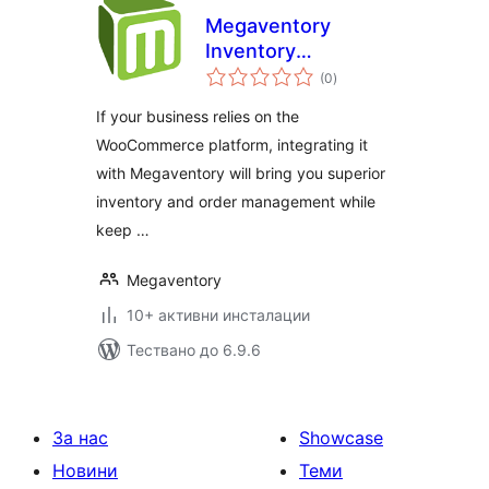
Megaventory
Inventory
общо
Management
(0
)
оценки
If your business relies on the
WooCommerce platform, integrating it
with Megaventory will bring you superior
inventory and order management while
keep …
Megaventory
10+ активни инсталации
Тествано до 6.9.6
За нас
Showcase
Новини
Теми