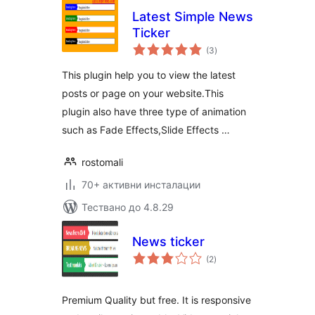
Latest Simple News
Ticker
общо
(3
)
оценки
This plugin help you to view the latest
posts or page on your website.This
plugin also have three type of animation
such as Fade Effects,Slide Effects …
rostomali
70+ активни инсталации
Тествано до 4.8.29
News ticker
общо
(2
)
оценки
Premium Quality but free. It is responsive