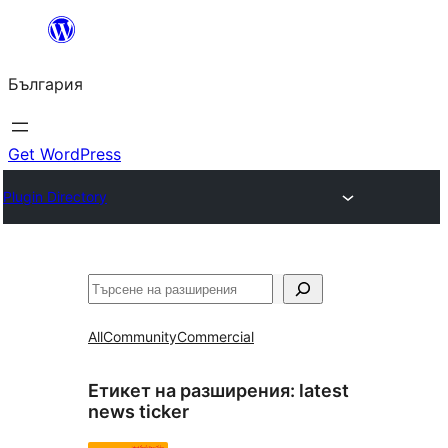
Към
съдържанието
България
Get WordPress
Plugin Directory
Търсене
All
Community
Commercial
Етикет на разширения:
latest
news ticker