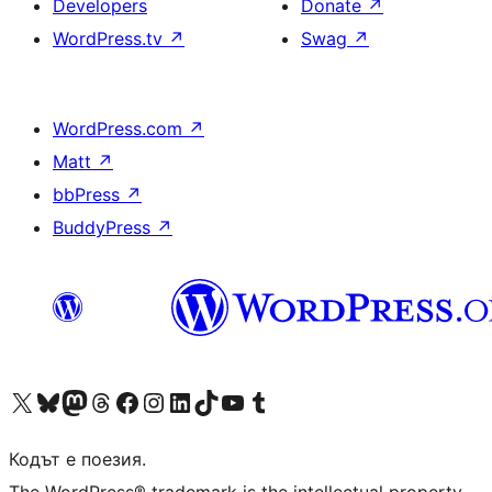
Developers
Donate
↗
WordPress.tv
↗
Swag
↗
WordPress.com
↗
Matt
↗
bbPress
↗
BuddyPress
↗
Visit our X (formerly Twitter) account
Visit our Bluesky account
Visit our Mastodon account
Visit our Threads account
Посетете нашата страница във Facebook
Посетете нашия профил в Instagram
Посетете нашия профил в LinkedIn
Visit our TikTok account
Visit our YouTube channel
Visit our Tumblr account
Кодът е поезия.