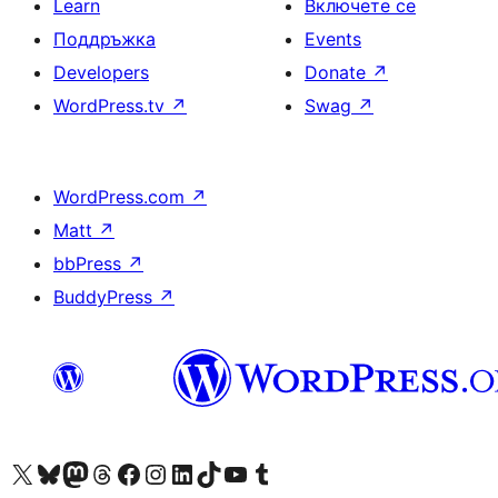
Learn
Включете се
Поддръжка
Events
Developers
Donate
↗
WordPress.tv
↗
Swag
↗
WordPress.com
↗
Matt
↗
bbPress
↗
BuddyPress
↗
Visit our X (formerly Twitter) account
Visit our Bluesky account
Visit our Mastodon account
Visit our Threads account
Посетете нашата страница във Facebook
Посетете нашия профил в Instagram
Посетете нашия профил в LinkedIn
Visit our TikTok account
Visit our YouTube channel
Visit our Tumblr account