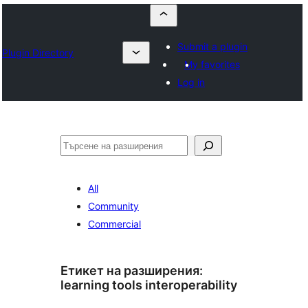
Submit a plugin
Plugin Directory
My favorites
Log in
Търсене
All
Community
Commercial
Етикет на разширения:
learning tools interoperability