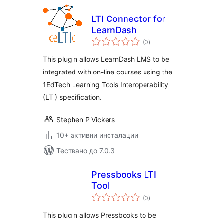
LTI Connector for
LearnDash
общо
(0
)
оценки
This plugin allows LearnDash LMS to be
integrated with on-line courses using the
1EdTech Learning Tools Interoperability
(LTI) specification.
Stephen P Vickers
10+ активни инсталации
Тествано до 7.0.3
Pressbooks LTI
Tool
общо
(0
)
оценки
This plugin allows Pressbooks to be