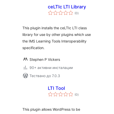
ceLTIc LTI Library
общо
(0
)
оценки
This plugin installs the ceLTIc LTI class
library for use by other plugins which use
the IMS Learning Tools Interoperability
specification.
Stephen P Vickers
90+ активни инсталации
Тествано до 7.0.3
LTI Tool
общо
(0
)
оценки
This plugin allows WordPress to be