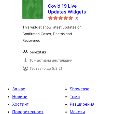
Covid 19 Live
Updates Widgets
общо
(1
)
оценки
This widget show latest updates on
Confirmed Cases, Deaths and
Recovered.
berezitski
10+ активни инсталации
Тествано до 5.3.21
За нас
Showcase
Новини
Теми
Хостинг
Разширения
Поверителност
Макети