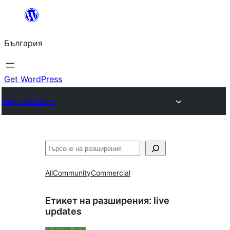
Към
съдържанието
България
Get WordPress
Plugin Directory
Търсене
All
Community
Commercial
Етикет на разширения:
live
updates