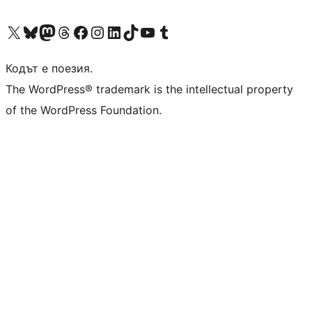
Visit our X (formerly Twitter) account
Visit our Bluesky account
Visit our Mastodon account
Visit our Threads account
Посетете нашата страница във Facebook
Посетете нашия профил в Instagram
Посетете нашия профил в LinkedIn
Visit our TikTok account
Visit our YouTube channel
Visit our Tumblr account
Кодът е поезия.
The WordPress® trademark is the intellectual property
of the WordPress Foundation.