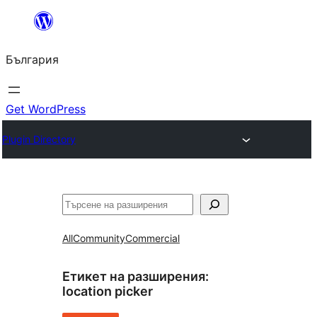
Към
съдържанието
България
Get WordPress
Plugin Directory
Търсене
All
Community
Commercial
Етикет на разширения:
location picker