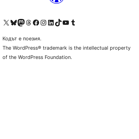
Visit our X (formerly Twitter) account
Visit our Bluesky account
Visit our Mastodon account
Visit our Threads account
Посетете нашата страница във Facebook
Посетете нашия профил в Instagram
Посетете нашия профил в LinkedIn
Visit our TikTok account
Visit our YouTube channel
Visit our Tumblr account
Кодът е поезия.
The WordPress® trademark is the intellectual property
of the WordPress Foundation.