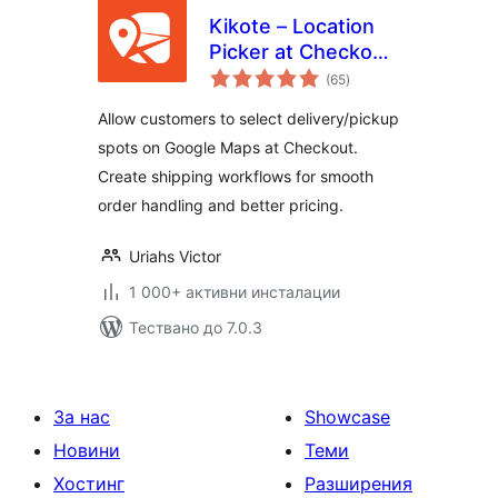
Kikote – Location
Picker at Checkout
общо
& Google Address
(65
)
оценки
AutoFill Plugin for
Allow customers to select delivery/pickup
WooCommerce
spots on Google Maps at Checkout.
Create shipping workflows for smooth
order handling and better pricing.
Uriahs Victor
1 000+ активни инсталации
Тествано до 7.0.3
За нас
Showcase
Новини
Теми
Хостинг
Разширения