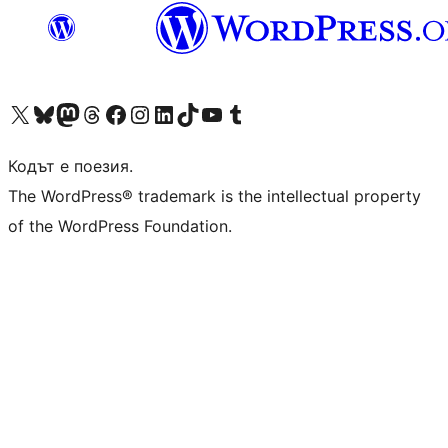
Visit our X (formerly Twitter) account
Visit our Bluesky account
Visit our Mastodon account
Visit our Threads account
Посетете нашата страница във Facebook
Посетете нашия профил в Instagram
Посетете нашия профил в LinkedIn
Visit our TikTok account
Visit our YouTube channel
Visit our Tumblr account
Кодът е поезия.
The WordPress® trademark is the intellectual property
of the WordPress Foundation.