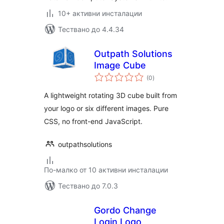
10+ активни инсталации
Тествано до 4.4.34
Outpath Solutions
Image Cube
общо
(0
)
оценки
A lightweight rotating 3D cube built from
your logo or six different images. Pure
CSS, no front-end JavaScript.
outpathsolutions
По-малко от 10 активни инсталации
Тествано до 7.0.3
Gordo Change
Login Logo