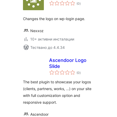
общо
(0
)
оценки
Changes the logo on wp-login page.
Nexxoz
10+ активни инсталации
Тествано до 4.4.34
Ascendoor Logo
Slide
общо
(0
)
оценки
The best plugin to showcase your logos
(clients, partners, works, …) on your site
with full customization option and
responsive support.
Ascendoor