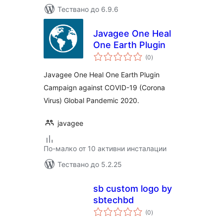
Тествано до 6.9.6
Javagee One Heal
One Earth Plugin
общо
(0
)
оценки
Javagee One Heal One Earth Plugin
Campaign against COVID-19 (Corona
Virus) Global Pandemic 2020.
javagee
По-малко от 10 активни инсталации
Тествано до 5.2.25
sb custom logo by
sbtechbd
общо
(0
)
оценки