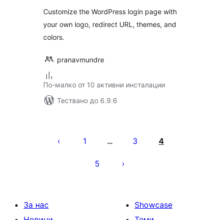
Customize the WordPress login page with
your own logo, redirect URL, themes, and
colors.
pranavmundre
По-малко от 10 активни инсталации
Тествано до 6.9.6
Разделяне
на
1
3
4
…
публикациите
5
на
страници
За нас
Showcase
Новини
Теми