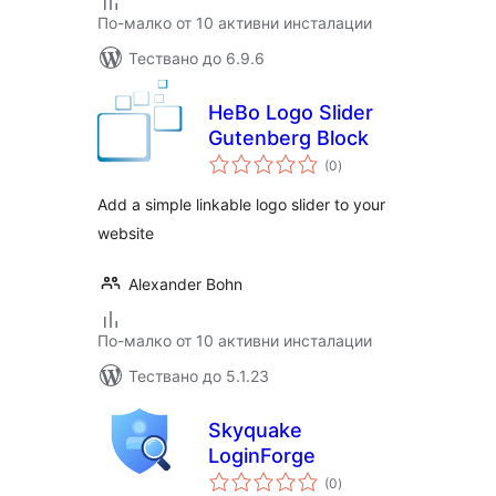
По-малко от 10 активни инсталации
Тествано до 6.9.6
HeBo Logo Slider
Gutenberg Block
общо
(0
)
оценки
Add a simple linkable logo slider to your
website
Alexander Bohn
По-малко от 10 активни инсталации
Тествано до 5.1.23
Skyquake
LoginForge
общо
(0
)
оценки