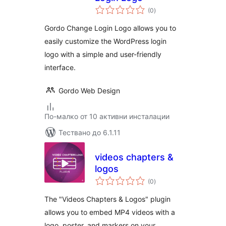
общо
(0
)
оценки
Gordo Change Login Logo allows you to
easily customize the WordPress login
logo with a simple and user-friendly
interface.
Gordo Web Design
По-малко от 10 активни инсталации
Тествано до 6.1.11
videos chapters &
logos
общо
(0
)
оценки
The "Videos Chapters & Logos" plugin
allows you to embed MP4 videos with a
logo, poster, and markers on your