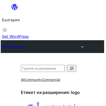
Към
съдържанието
България
Get WordPress
Plugin Directory
Търсене
All
Community
Commercial
Етикет на разширения:
logo