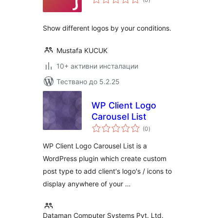
оценки
Show different logos by your conditions.
Mustafa KUCUK
10+ активни инсталации
Тествано до 5.2.25
WP Client Logo
Carousel List
общо
(0
)
оценки
WP Client Logo Carousel List is a
WordPress plugin which create custom
post type to add client's logo's / icons to
display anywhere of your …
Dataman Computer Systems Pvt. Ltd.