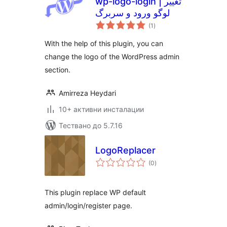
wp-logo-login | تغییر
لوگو ورود و سربرگ
общо
(1
)
оценки
With the help of this plugin, you can
change the logo of the WordPress admin
section.
Amirreza Heydari
10+ активни инсталации
Тествано до 5.7.16
LogoReplacer
общо
(0
)
оценки
This plugin replace WP default
admin/login/register page.