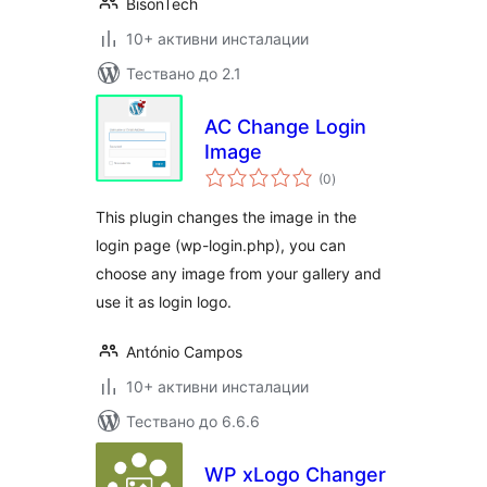
BisonTech
10+ активни инсталации
Тествано до 2.1
AC Change Login
Image
общо
(0
)
оценки
This plugin changes the image in the
login page (wp-login.php), you can
choose any image from your gallery and
use it as login logo.
António Campos
10+ активни инсталации
Тествано до 6.6.6
WP xLogo Changer