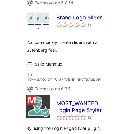
Тествано до 5.8.14
Brand Logo Slider
общо
(0
)
оценки
You can quickly create sliders with a
Gutenberg feel.
Sajib Mahmud
По-малко от 10 активни инсталации
Тествано до 6.7.6
MOST_WANTED
Login Page Styler
общо
(0
)
оценки
By using the Login Page Styler plugin,