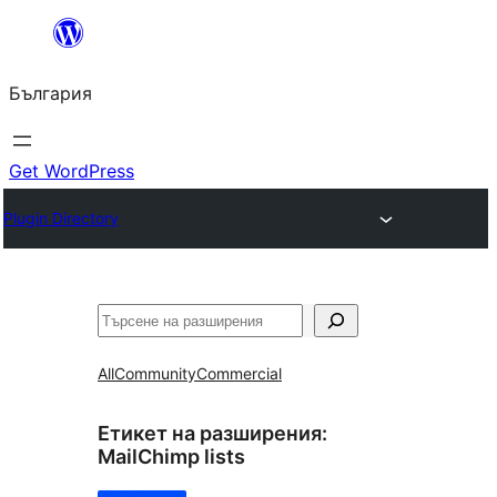
Към
съдържанието
България
Get WordPress
Plugin Directory
Търсене
All
Community
Commercial
Етикет на разширения:
MailChimp lists