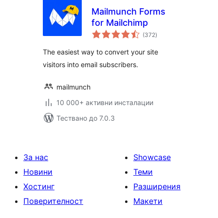
Mailmunch Forms
for Mailchimp
общо
(372
)
оценки
The easiest way to convert your site
visitors into email subscribers.
mailmunch
10 000+ активни инсталации
Тествано до 7.0.3
За нас
Showcase
Новини
Теми
Хостинг
Разширения
Поверителност
Макети