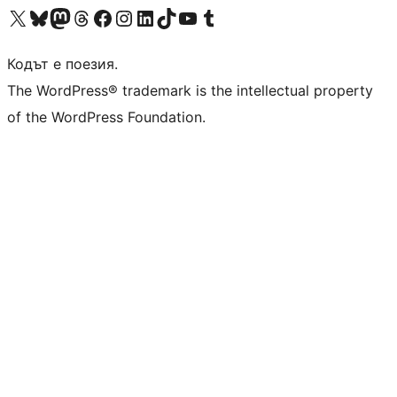
Visit our X (formerly Twitter) account
Visit our Bluesky account
Visit our Mastodon account
Visit our Threads account
Посетете нашата страница във Facebook
Посетете нашия профил в Instagram
Посетете нашия профил в LinkedIn
Visit our TikTok account
Visit our YouTube channel
Visit our Tumblr account
Кодът е поезия.
The WordPress® trademark is the intellectual property
of the WordPress Foundation.