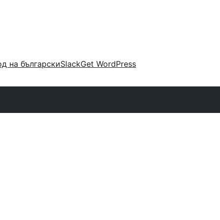
д на български
Slack
Get WordPress