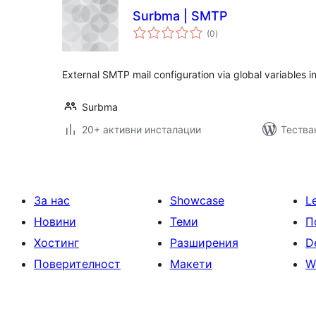
Surbma | SMTP
общо
(0
)
оценки
External SMTP mail configuration via global variables 
Surbma
20+ активни инсталации
Тества
За нас
Showcase
L
Новини
Теми
П
Хостинг
Разширения
D
Поверителност
Макети
W