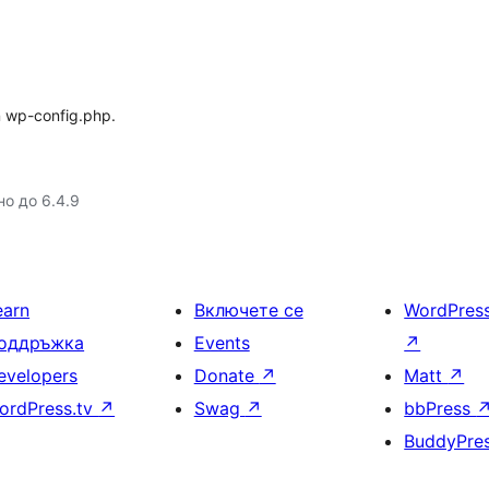
in wp-config.php.
но до 6.4.9
earn
Включете се
WordPres
оддръжка
Events
↗
evelopers
Donate
↗
Matt
↗
ordPress.tv
↗
Swag
↗
bbPress
BuddyPre