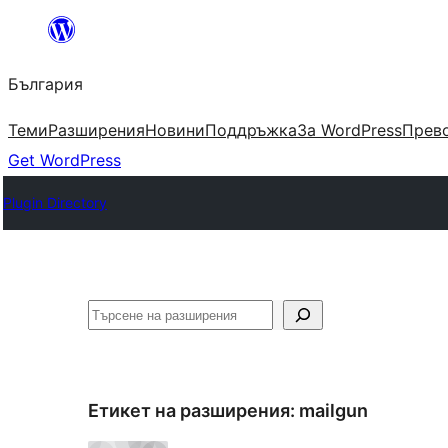
Към
съдържанието
България
Теми
Разширения
Новини
Поддръжка
За WordPress
Прево
Get WordPress
Plugin Directory
Търсене
Етикет на разширения:
mailgun