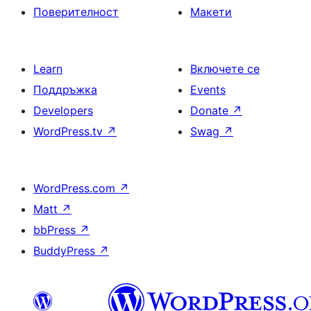
Поверителност
Макети
Learn
Включете се
Поддръжка
Events
Developers
Donate
↗
WordPress.tv
↗
Swag
↗
WordPress.com
↗
Matt
↗
bbPress
↗
BuddyPress
↗