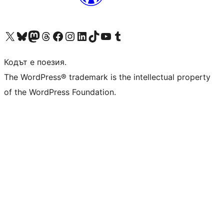
Visit our X (formerly Twitter) account
Visit our Bluesky account
Visit our Mastodon account
Visit our Threads account
Посетете нашата страница във Facebook
Посетете нашия профил в Instagram
Посетете нашия профил в LinkedIn
Visit our TikTok account
Visit our YouTube channel
Visit our Tumblr account
Кодът е поезия.
The WordPress® trademark is the intellectual property
of the WordPress Foundation.