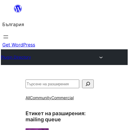
Към
съдържанието
България
Get WordPress
Plugin Directory
Търсене
All
Community
Commercial
Етикет на разширения:
mailing queue