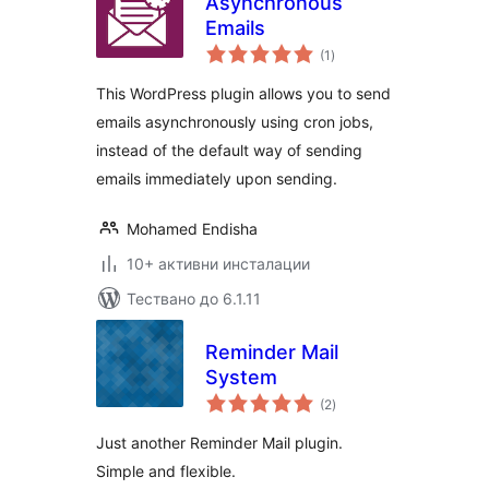
Asynchronous
Emails
общо
(1
)
оценки
This WordPress plugin allows you to send
emails asynchronously using cron jobs,
instead of the default way of sending
emails immediately upon sending.
Mohamed Endisha
10+ активни инсталации
Тествано до 6.1.11
Reminder Mail
System
общо
(2
)
оценки
Just another Reminder Mail plugin.
Simple and flexible.