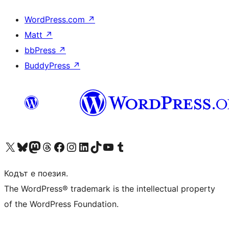
WordPress.com
↗
Matt
↗
bbPress
↗
BuddyPress
↗
Visit our X (formerly Twitter) account
Visit our Bluesky account
Visit our Mastodon account
Visit our Threads account
Посетете нашата страница във Facebook
Посетете нашия профил в Instagram
Посетете нашия профил в LinkedIn
Visit our TikTok account
Visit our YouTube channel
Visit our Tumblr account
Кодът е поезия.
The WordPress® trademark is the intellectual property
of the WordPress Foundation.