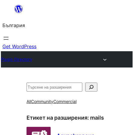
Към
съдържанието
България
Get WordPress
Plugin Directory
Търсене
All
Community
Commercial
Етикет на разширения:
mails