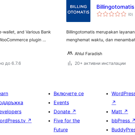
Billingotomati
о
(0
)
о
e-wallet, and Various Bank
Billingotomatis merupakan layanan
r WooCommerce plugin …
menghemat waktu, dan menambah p
Ahlul Faradish
о до 6.7.6
20+ активни инсталации
earn
Включете се
WordPres
оддръжка
Events
↗
evelopers
Donate
↗
Matt
↗
ordPress.tv
↗
Five for the
bbPress
Future
BuddyPre