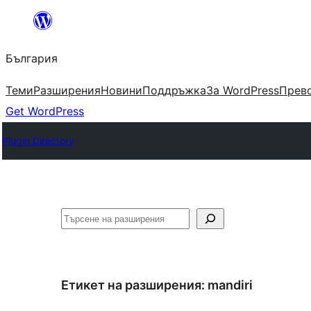
Към
съдържанието
България
Теми
Разширения
Новини
Поддръжка
За WordPress
Прево
Get WordPress
Plugin Directory
Търсене
Етикет на разширения:
mandiri