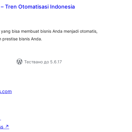
s – Tren Otomatisasi Indonesia
бщо
ценки
 yang bisa membuat bisnis Anda menjadi otomatis,
restise bisnis Anda.
Тествано до 5.6.17
s.com
↗
ss
↗