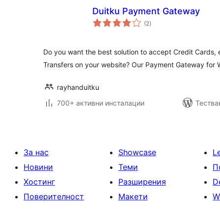
Duitku Payment Gateway
общо
(2
)
оценки
Do you want the best solution to accept Credit Cards, 
Transfers on your website? Our Payment Gateway fo
rayhanduitku
700+ активни инсталации
Тестван
За нас
Showcase
L
Новини
Теми
П
Хостинг
Разширения
D
Поверителност
Макети
W