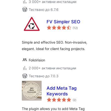
3 000+ активни инсталации
Тествано до 6.7.6
FV Simpler SEO
общо
(12
)
оценки
Simple and effective SEO. Non-invasive,
elegant. Ideal for client facing projects.
FolioVision
2 000+ активни инсталации
Тествано до 7.0.3
Add Meta Tag
Keywords
общо
(2
)
оценки
The plugin allows you to add Meta Tag