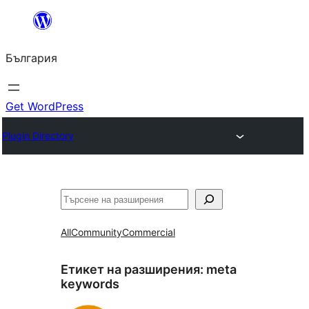
Към
съдържанието
България
Get WordPress
Plugin Directory
Търсене
All
Community
Commercial
Етикет на разширения:
meta
keywords