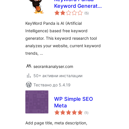
Keyword Generator
общо
for SEO
(5
)
оценки
KeyWord Panda is AI (Artificial
Intelligence) based free keyword
generator. This keyword research tool
analyzes your website, current keyword
trends, …
seorankanalyser.com
50+ активни инсталации
Тествано до 5.4.19
WP Simple SEO
Meta
общо
(1
)
оценки
Add page title, meta description,