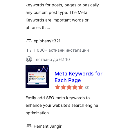
keywords for posts, pages or basically
any custom post type. The Meta
Keywords are important words or
phrases th …
epiphanyit321
1 000+ активни инсталации
Тествано до 6.1.10
Meta Keywords for
Each Page
общо
(2
)
оценки
Easily add SEO meta keywords to
enhance your website's search engine
optimization.
Hemant Jangir