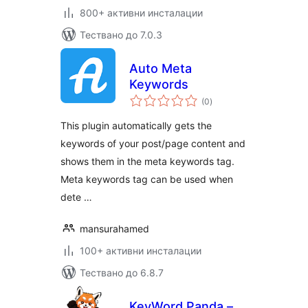
800+ активни инсталации
Тествано до 7.0.3
Auto Meta
Keywords
общо
(0
)
оценки
This plugin automatically gets the
keywords of your post/page content and
shows them in the meta keywords tag.
Meta keywords tag can be used when
dete …
mansurahamed
100+ активни инсталации
Тествано до 6.8.7
KeyWord Panda –