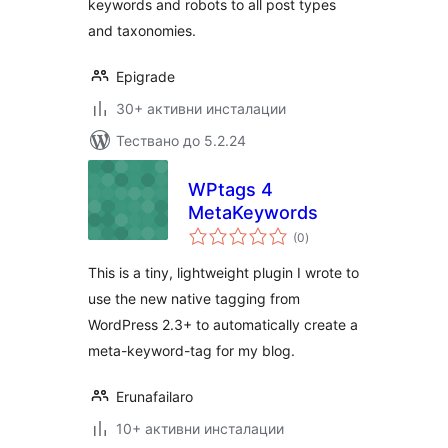
keywords and robots to all post types
and taxonomies.
Epigrade
30+ активни инсталации
Тествано до 5.2.24
WPtags 4
MetaKeywords
общо
(0
)
оценки
This is a tiny, lightweight plugin I wrote to
use the new native tagging from
WordPress 2.3+ to automatically create a
meta-keyword-tag for my blog.
Erunafailaro
10+ активни инсталации