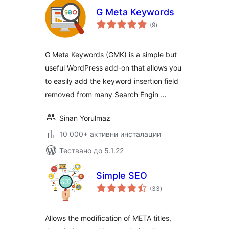
G Meta Keywords
общо
(9
)
оценки
G Meta Keywords (GMK) is a simple but
useful WordPress add-on that allows you
to easily add the keyword insertion field
removed from many Search Engin …
Sinan Yorulmaz
10 000+ активни инсталации
Тествано до 5.1.22
Simple SEO
общо
(33
)
оценки
Allows the modification of META titles,