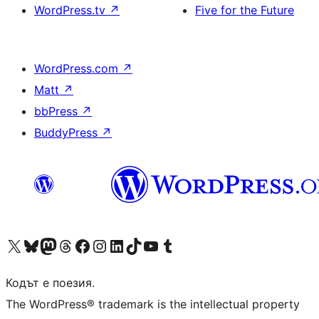
WordPress.tv
↗
Five for the Future
WordPress.com
↗
Matt
↗
bbPress
↗
BuddyPress
↗
Visit our X (formerly Twitter) account
Visit our Bluesky account
Visit our Mastodon account
Visit our Threads account
Посетете нашата страница във Facebook
Посетете нашия профил в Instagram
Посетете нашия профил в LinkedIn
Visit our TikTok account
Visit our YouTube channel
Visit our Tumblr account
Кодът е поезия.
The WordPress® trademark is the intellectual property