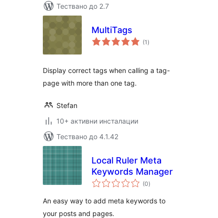
Тествано до 2.7
MultiTags
общо
(1
)
оценки
Display correct tags when calling a tag-
page with more than one tag.
Stefan
10+ активни инсталации
Тествано до 4.1.42
Local Ruler Meta
Keywords Manager
общо
(0
)
оценки
An easy way to add meta keywords to
your posts and pages.