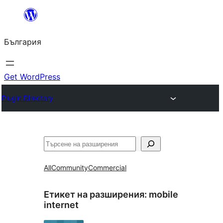
Към
съдържанието
България
Get WordPress
Plugin Directory
Търсене
All
Community
Commercial
Етикет на разширения:
mobile
internet