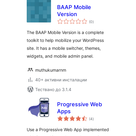
BAAP Mobile
Version
общо
(0
)
оценки
The BAAP Mobile Version is a complete
toolkit to help mobilize your WordPress
site. It has a mobile switcher, themes,
widgets, and mobile admin panel.
muthukumarnm
40+ активни инсталации
Тествано до 3.1.4
Progressive Web
Apps
общо
(4
)
оценки
Use a Progressive Web App implemented