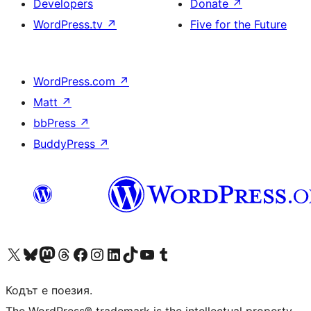
Developers
Donate
↗
WordPress.tv
↗
Five for the Future
WordPress.com
↗
Matt
↗
bbPress
↗
BuddyPress
↗
Visit our X (formerly Twitter) account
Visit our Bluesky account
Visit our Mastodon account
Visit our Threads account
Посетете нашата страница във Facebook
Посетете нашия профил в Instagram
Посетете нашия профил в LinkedIn
Visit our TikTok account
Visit our YouTube channel
Visit our Tumblr account
Кодът е поезия.