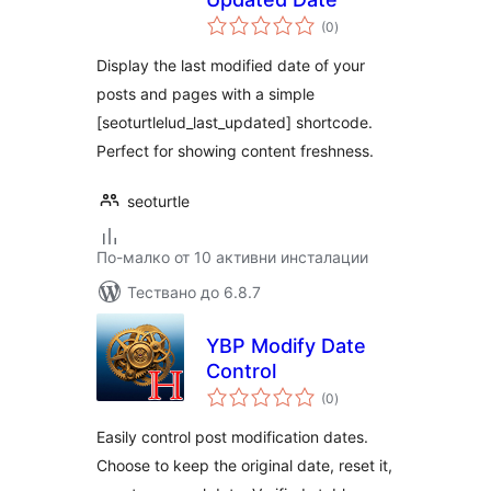
общо
(0
)
оценки
Display the last modified date of your
posts and pages with a simple
[seoturtlelud_last_updated] shortcode.
Perfect for showing content freshness.
seoturtle
По-малко от 10 активни инсталации
Тествано до 6.8.7
YBP Modify Date
Control
общо
(0
)
оценки
Easily control post modification dates.
Choose to keep the original date, reset it,