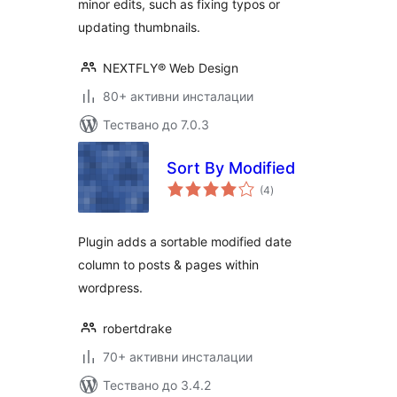
minor edits, such as fixing typos or
updating thumbnails.
NEXTFLY® Web Design
80+ активни инсталации
Тествано до 7.0.3
Sort By Modified
общо
(4
)
оценки
Plugin adds a sortable modified date
column to posts & pages within
wordpress.
robertdrake
70+ активни инсталации
Тествано до 3.4.2