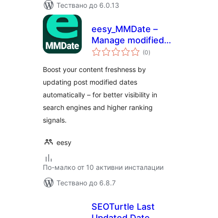
Тествано до 6.0.13
eesy_MMDate –
Manage modified
общо
date on website or
(0
)
оценки
blog
Boost your content freshness by
updating post modified dates
automatically – for better visibility in
search engines and higher ranking
signals.
eesy
По-малко от 10 активни инсталации
Тествано до 6.8.7
SEOTurtle Last
Updated Date