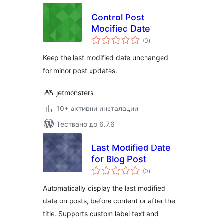
Сontrol Post
Modified Date
общо
(0
)
оценки
Keep the last modified date unchanged
for minor post updates.
jetmonsters
10+ активни инсталации
Тествано до 6.7.6
Last Modified Date
for Blog Post
общо
(0
)
оценки
Automatically display the last modified
date on posts, before content or after the
title. Supports custom label text and