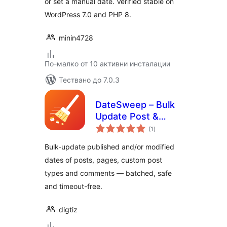
or set a manual date. Verified stable on
WordPress 7.0 and PHP 8.
minin4728
По-малко от 10 активни инсталации
Тествано до 7.0.3
DateSweep – Bulk
Update Post &
общо
Page Dates
(1
)
оценки
Bulk-update published and/or modified
dates of posts, pages, custom post
types and comments — batched, safe
and timeout-free.
digtiz