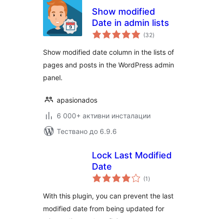
Show modified
Date in admin lists
общо
(32
)
оценки
Show modified date column in the lists of
pages and posts in the WordPress admin
panel.
apasionados
6 000+ активни инсталации
Тествано до 6.9.6
Lock Last Modified
Date
общо
(1
)
оценки
With this plugin, you can prevent the last
modified date from being updated for