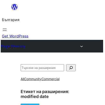
Към
съдържанието
България
Get WordPress
Plugin Directory
Търсене
All
Community
Commercial
Етикет на разширения:
modified date