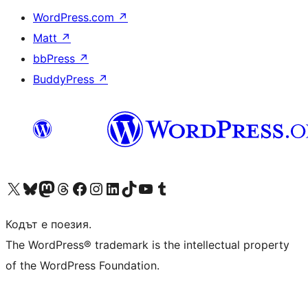
WordPress.com
↗
Matt
↗
bbPress
↗
BuddyPress
↗
Visit our X (formerly Twitter) account
Visit our Bluesky account
Visit our Mastodon account
Visit our Threads account
Посетете нашата страница във Facebook
Посетете нашия профил в Instagram
Посетете нашия профил в LinkedIn
Visit our TikTok account
Visit our YouTube channel
Visit our Tumblr account
Кодът е поезия.
The WordPress® trademark is the intellectual property
of the WordPress Foundation.