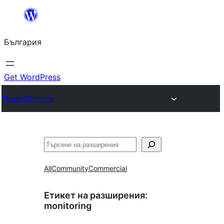
Към
съдържанието
България
Get WordPress
Plugin Directory
Търсене
All
Community
Commercial
Етикет на разширения:
monitoring