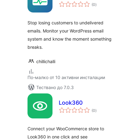
общо
(0
)
оценки
Stop losing customers to undelivered
emails. Monitor your WordPress email
system and know the moment something
breaks.
chillichalli
По-малко от 10 активни инсталации
Тествано до 7.0.3
Look360
общо
(0
)
оценки
Connect your WooCommerce store to
Look360 in one click and see