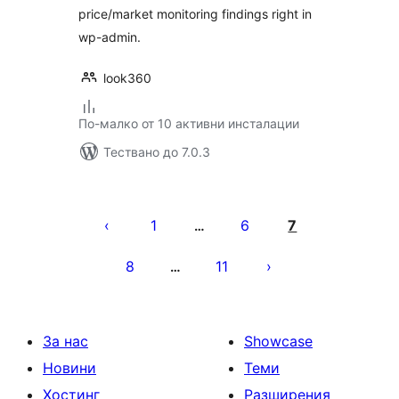
price/market monitoring findings right in
wp-admin.
look360
По-малко от 10 активни инсталации
Тествано до 7.0.3
Разделяне
на
1
6
7
…
публикациите
8
11
…
на
страници
За нас
Showcase
Новини
Теми
Хостинг
Разширения