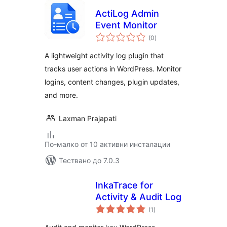
ActiLog Admin
Event Monitor
общо
(0
)
оценки
A lightweight activity log plugin that
tracks user actions in WordPress. Monitor
logins, content changes, plugin updates,
and more.
Laxman Prajapati
По-малко от 10 активни инсталации
Тествано до 7.0.3
InkaTrace for
Activity & Audit Log
общо
(1
)
оценки