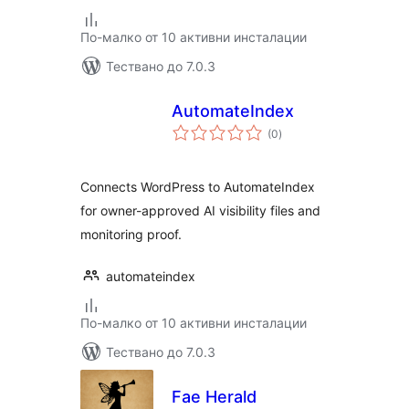
По-малко от 10 активни инсталации
Тествано до 7.0.3
AutomateIndex
общо
(0
)
оценки
Connects WordPress to AutomateIndex
for owner-approved AI visibility files and
monitoring proof.
automateindex
По-малко от 10 активни инсталации
Тествано до 7.0.3
Fae Herald