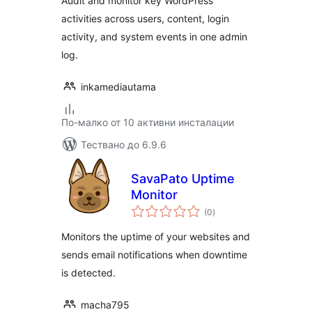
Audit and monitor key WordPress
activities across users, content, login
activity, and system events in one admin
log.
inkamediautama
По-малко от 10 активни инсталации
Тествано до 6.9.6
SavaPato Uptime
Monitor
общо
(0
)
оценки
Monitors the uptime of your websites and
sends email notifications when downtime
is detected.
macha795