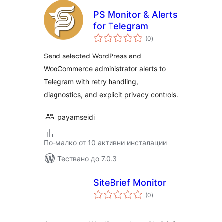
PS Monitor & Alerts
for Telegram
общо
(0
)
оценки
Send selected WordPress and
WooCommerce administrator alerts to
Telegram with retry handling,
diagnostics, and explicit privacy controls.
payamseidi
По-малко от 10 активни инсталации
Тествано до 7.0.3
SiteBrief Monitor
общо
(0
)
оценки