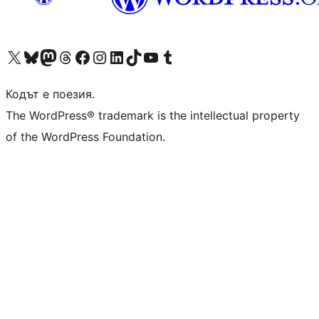
Visit our X (formerly Twitter) account
Visit our Bluesky account
Visit our Mastodon account
Visit our Threads account
Посетете нашата страница във Facebook
Посетете нашия профил в Instagram
Посетете нашия профил в LinkedIn
Visit our TikTok account
Visit our YouTube channel
Visit our Tumblr account
Кодът е поезия.
The WordPress® trademark is the intellectual property
of the WordPress Foundation.