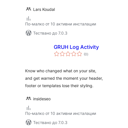
Lars Koudal
По-малко от 10 активни инсталации
Тествано до 7.0.3
GRUH Log Activity
общо
(0
)
оценки
Know who changed what on your site,
and get warned the moment your header,
footer or templates lose their styling.
insideseo
По-малко от 10 активни инсталации
Тествано до 7.0.3