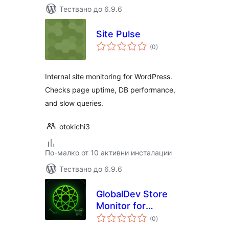
Тествано до 6.9.6
Site Pulse
общо
(0
)
оценки
Internal site monitoring for WordPress.
Checks page uptime, DB performance,
and slow queries.
otokichi3
По-малко от 10 активни инсталации
Тествано до 6.9.6
GlobalDev Store
Monitor for
общо
WooCommerce
(0
)
оценки