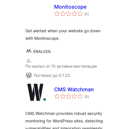
Monitoscope
общо
(0
)
оценки
Get alerted when your website go down
with Monitoscope.
ERALION
По-малко от 10 активни инсталации
Тествано до 5.1.23
CMS Watchman
общо
(0
)
оценки
CMS Watchman provides robust security
monitoring for WordPress sites, detecting
vulnerabilities and integrating seamlessly