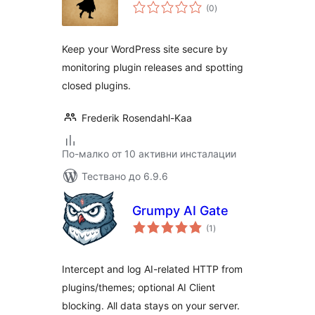
общо
(0
)
оценки
Keep your WordPress site secure by
monitoring plugin releases and spotting
closed plugins.
Frederik Rosendahl-Kaa
По-малко от 10 активни инсталации
Тествано до 6.9.6
Grumpy AI Gate
общо
(1
)
оценки
Intercept and log AI-related HTTP from
plugins/themes; optional AI Client
blocking. All data stays on your server.