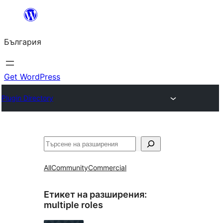
Към
съдържанието
България
Get WordPress
Plugin Directory
Търсене
All
Community
Commercial
Етикет на разширения:
multiple roles