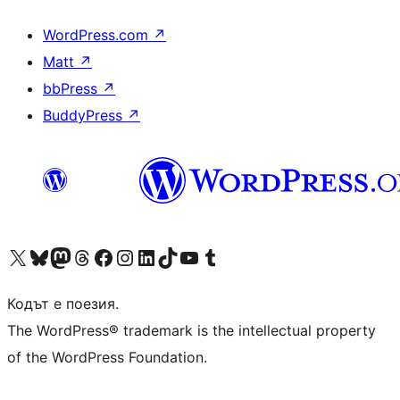
WordPress.com
↗
Matt
↗
bbPress
↗
BuddyPress
↗
Visit our X (formerly Twitter) account
Visit our Bluesky account
Visit our Mastodon account
Visit our Threads account
Посетете нашата страница във Facebook
Посетете нашия профил в Instagram
Посетете нашия профил в LinkedIn
Visit our TikTok account
Visit our YouTube channel
Visit our Tumblr account
Кодът е поезия.
The WordPress® trademark is the intellectual property
of the WordPress Foundation.