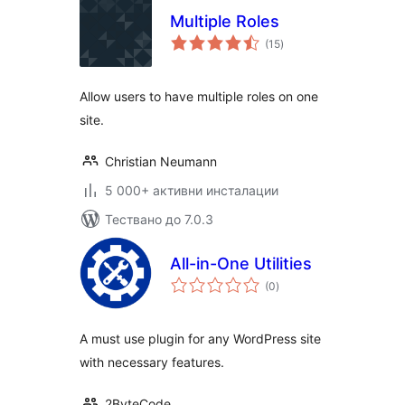
Multiple Roles
общо
(15
)
оценки
Allow users to have multiple roles on one
site.
Christian Neumann
5 000+ активни инсталации
Тествано до 7.0.3
All-in-One Utilities
общо
(0
)
оценки
A must use plugin for any WordPress site
with necessary features.
2ByteCode