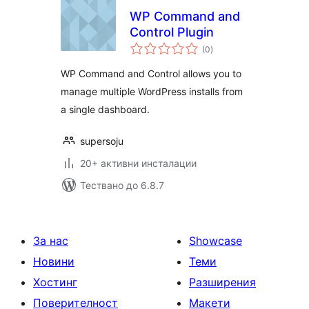
WP Command and
Control Plugin
общо
(0
)
оценки
WP Command and Control allows you to
manage multiple WordPress installs from
a single dashboard.
supersoju
20+ активни инсталации
Тествано до 6.8.7
За нас
Showcase
Новини
Теми
Хостинг
Разширения
Поверителност
Макети