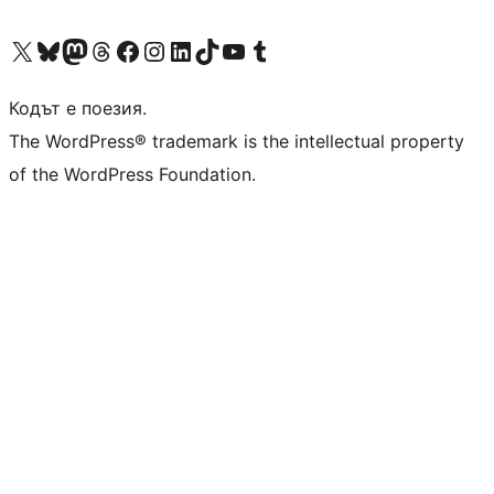
Visit our X (formerly Twitter) account
Visit our Bluesky account
Visit our Mastodon account
Visit our Threads account
Посетете нашата страница във Facebook
Посетете нашия профил в Instagram
Посетете нашия профил в LinkedIn
Visit our TikTok account
Visit our YouTube channel
Visit our Tumblr account
Кодът е поезия.
The WordPress® trademark is the intellectual property
of the WordPress Foundation.