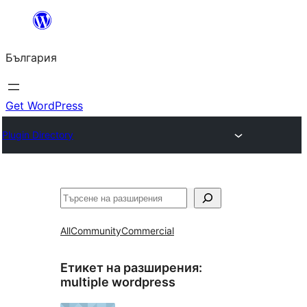
Към
съдържанието
България
Get WordPress
Plugin Directory
Търсене
All
Community
Commercial
Етикет на разширения:
multiple wordpress