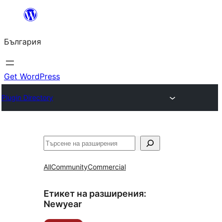
Към
съдържанието
България
Get WordPress
Plugin Directory
Търсене
All
Community
Commercial
Етикет на разширения:
Newyear