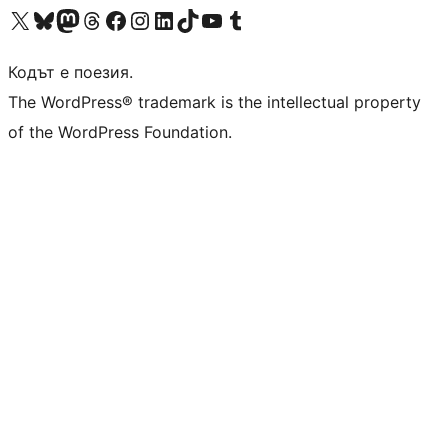
Visit our X (formerly Twitter) account
Visit our Bluesky account
Visit our Mastodon account
Visit our Threads account
Посетете нашата страница във Facebook
Посетете нашия профил в Instagram
Посетете нашия профил в LinkedIn
Visit our TikTok account
Visit our YouTube channel
Visit our Tumblr account
Кодът е поезия.
The WordPress® trademark is the intellectual property
of the WordPress Foundation.